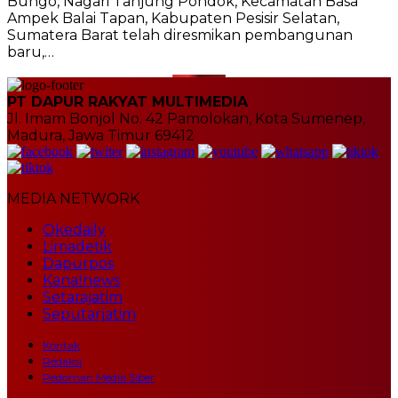
Bungo, Nagari Tanjung Pondok, Kecamatan Basa
Ampek Balai Tapan, Kabupaten Pesisir Selatan,
Sumatera Barat telah diresmikan pembangunan
baru,…
PT DAPUR RAKYAT MULTIMEDIA
Jl. Imam Bonjol No. 42 Pamolokan, Kota Sumenep,
Madura, Jawa Timur 69412
MEDIA NETWORK
Okedaily
Limadetik
Dapurpos
Kanalnews
Setarajatim
Seputarjatim
Kontak
Redaksi
Pedoman Media Siber