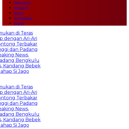
Kesehatan
Nasional
Bisnis
Pendidikan
Politik
ukan di Teras
 dengan Ari-Ari
ntong Terbakar
nggi dan Padang
aking News,
 Padang Bengkulu
, Kandang Bebek
hap Si Jago
ukan di Teras
 dengan Ari-Ari
ntong Terbakar
nggi dan Padang
aking News,
 Padang Bengkulu
, Kandang Bebek
hap Si Jago