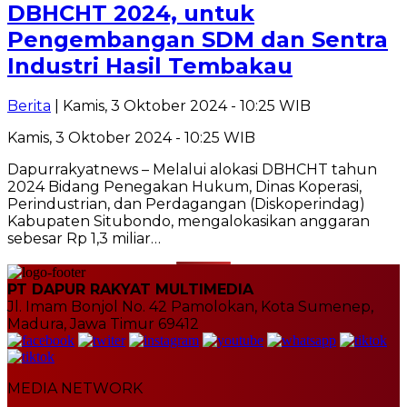
DBHCHT 2024, untuk
Pengembangan SDM dan Sentra
Industri Hasil Tembakau
Berita
| Kamis, 3 Oktober 2024 - 10:25 WIB
Kamis, 3 Oktober 2024 - 10:25 WIB
Dapurrakyatnews – Melalui alokasi DBHCHT tahun
2024 Bidang Penegakan Hukum, Dinas Koperasi,
Perindustrian, dan Perdagangan (Diskoperindag)
Kabupaten Situbondo, mengalokasikan anggaran
sebesar Rp 1,3 miliar…
PT DAPUR RAKYAT MULTIMEDIA
Jl. Imam Bonjol No. 42 Pamolokan, Kota Sumenep,
Madura, Jawa Timur 69412
MEDIA NETWORK