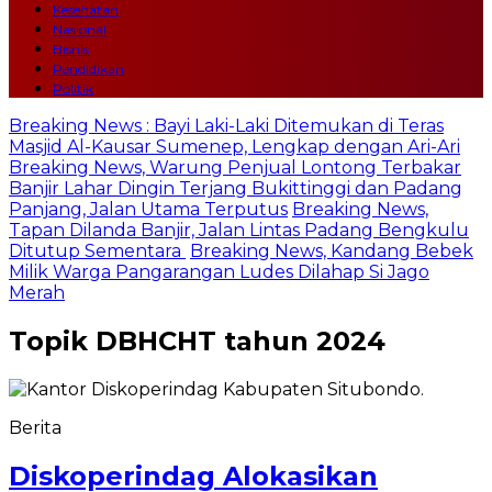
Kesehatan
Nasional
Bisnis
Pendidikan
Politik
Breaking News : Bayi Laki-Laki Ditemukan di Teras
Masjid Al-Kausar Sumenep, Lengkap dengan Ari-Ari
Breaking News, Warung Penjual Lontong Terbakar
Banjir Lahar Dingin Terjang Bukittinggi dan Padang
Panjang, Jalan Utama Terputus
Breaking News,
Tapan Dilanda Banjir, Jalan Lintas Padang Bengkulu
Ditutup Sementara
Breaking News, Kandang Bebek
Milik Warga Pangarangan Ludes Dilahap Si Jago
Merah
Topik
DBHCHT tahun 2024
Berita
Diskoperindag Alokasikan