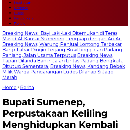
Kesehatan
Nasional
Bisnis
Pendidikan
Politik
Breaking News : Bayi Laki-Laki Ditemukan di Teras
Masjid Al-Kausar Sumenep, Lengkap dengan Ari-Ari
Breaking News, Warung Penjual Lontong Terbakar
Banjir Lahar Dingin Terjang Bukittinggi dan Padang
Panjang, Jalan Utama Terputus
Breaking News,
Tapan Dilanda Banjir, Jalan Lintas Padang Bengkulu
Ditutup Sementara
Breaking News, Kandang Bebek
Milik Warga Pangarangan Ludes Dilahap Si Jago
Merah
Home
Berita
/
Bupati Sumenep,
Perpustakaan Keliling
Menghidupkan Kembali