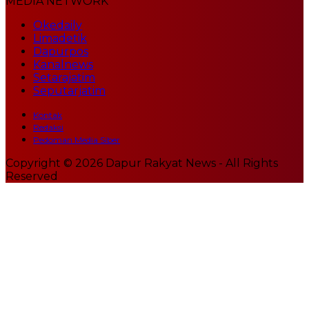
MEDIA NETWORK
Okedaily
Limadetik
Dapurpos
Kanalnews
Setarajatim
Seputarjatim
Kontak
Redaksi
Pedoman Media Siber
Copyright © 2026 Dapur Rakyat News - All Rights
Reserved