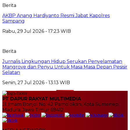
Berita
AKBP Anang Hardiyanto Resmi Jabat Kapolres
Sampang
Rabu, 29 Jul 2026 - 17:23 WIB
Berita
Jurnalis Lingkungan Hidup Serukan Penyelamatan
Mangrove dan Penyu Untuk Masa Masa Depan Pesisir
Selatan
Senin, 27 Jul 2026 - 13:13 WIB
PT DAPUR RAKYAT MULTIMEDIA
Jl. Imam Bonjol No. 42 Pamolokan, Kota Sumenep,
Madura, Jawa Timur 69412