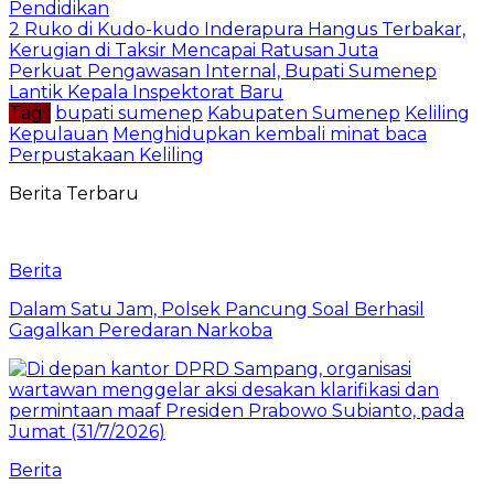
Pendidikan
2 Ruko di Kudo-kudo Inderapura Hangus Terbakar,
Kerugian di Taksir Mencapai Ratusan Juta
Perkuat Pengawasan Internal, Bupati Sumenep
Lantik Kepala Inspektorat Baru
Tag :
bupati sumenep
Kabupaten Sumenep
Keliling
Kepulauan
Menghidupkan kembali minat baca
Perpustakaan Keliling
Berita Terbaru
Berita
Dalam Satu Jam, Polsek Pancung Soal Berhasil
Gagalkan Peredaran Narkoba
Berita