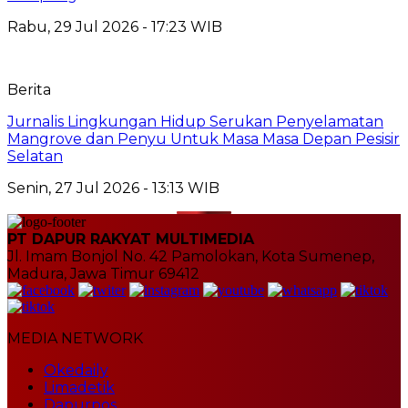
Rabu, 29 Jul 2026 - 17:23 WIB
Berita
Jurnalis Lingkungan Hidup Serukan Penyelamatan
Mangrove dan Penyu Untuk Masa Masa Depan Pesisir
Selatan
Senin, 27 Jul 2026 - 13:13 WIB
PT DAPUR RAKYAT MULTIMEDIA
Jl. Imam Bonjol No. 42 Pamolokan, Kota Sumenep,
Madura, Jawa Timur 69412
MEDIA NETWORK
Okedaily
Limadetik
Dapurpos