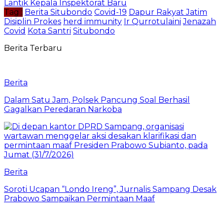
Lantik Kepala Inspektorat Baru
Tag :
Berita Situbondo
Covid-19
Dapur Rakyat Jatim
Disiplin Prokes
herd immunity
Ir Qurrotulaini
Jenazah
Covid
Kota Santri
Situbondo
Berita Terbaru
Berita
Dalam Satu Jam, Polsek Pancung Soal Berhasil
Gagalkan Peredaran Narkoba
Berita
Soroti Ucapan “Londo Ireng”, Jurnalis Sampang Desak
Prabowo Sampaikan Permintaan Maaf