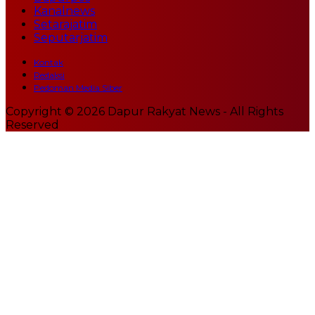
Kanalnews
Setarajatim
Seputarjatim
Kontak
Redaksi
Pedoman Media Siber
Copyright © 2026 Dapur Rakyat News - All Rights
Reserved