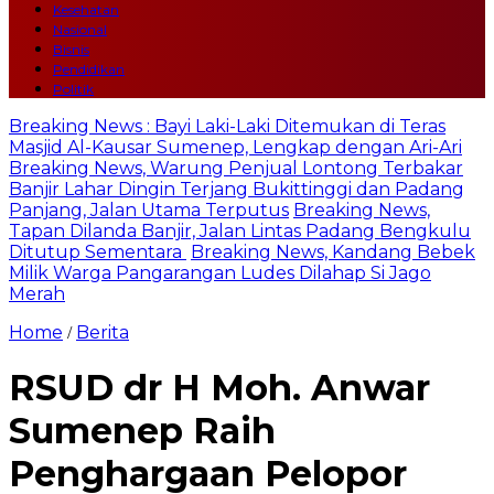
Kesehatan
Nasional
Bisnis
Pendidikan
Politik
Breaking News : Bayi Laki-Laki Ditemukan di Teras
Masjid Al-Kausar Sumenep, Lengkap dengan Ari-Ari
Breaking News, Warung Penjual Lontong Terbakar
Banjir Lahar Dingin Terjang Bukittinggi dan Padang
Panjang, Jalan Utama Terputus
Breaking News,
Tapan Dilanda Banjir, Jalan Lintas Padang Bengkulu
Ditutup Sementara
Breaking News, Kandang Bebek
Milik Warga Pangarangan Ludes Dilahap Si Jago
Merah
Home
Berita
/
RSUD dr H Moh. Anwar
Sumenep Raih
Penghargaan Pelopor