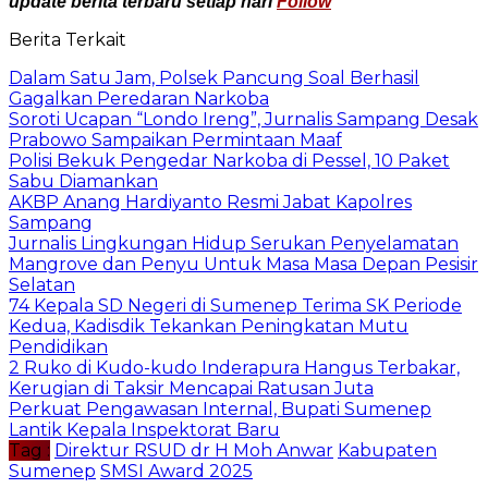
update berita terbaru setiap hari
Follow
Berita Terkait
Dalam Satu Jam, Polsek Pancung Soal Berhasil
Gagalkan Peredaran Narkoba
Soroti Ucapan “Londo Ireng”, Jurnalis Sampang Desak
Prabowo Sampaikan Permintaan Maaf
Polisi Bekuk Pengedar Narkoba di Pessel, 10 Paket
Sabu Diamankan
AKBP Anang Hardiyanto Resmi Jabat Kapolres
Sampang
Jurnalis Lingkungan Hidup Serukan Penyelamatan
Mangrove dan Penyu Untuk Masa Masa Depan Pesisir
Selatan
74 Kepala SD Negeri di Sumenep Terima SK Periode
Kedua, Kadisdik Tekankan Peningkatan Mutu
Pendidikan
2 Ruko di Kudo-kudo Inderapura Hangus Terbakar,
Kerugian di Taksir Mencapai Ratusan Juta
Perkuat Pengawasan Internal, Bupati Sumenep
Lantik Kepala Inspektorat Baru
Tag :
Direktur RSUD dr H Moh Anwar
Kabupaten
Sumenep
SMSI Award 2025