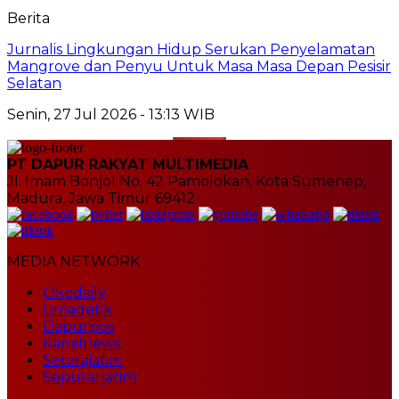
Berita
Jurnalis Lingkungan Hidup Serukan Penyelamatan
Mangrove dan Penyu Untuk Masa Masa Depan Pesisir
Selatan
Senin, 27 Jul 2026 - 13:13 WIB
PT DAPUR RAKYAT MULTIMEDIA
Jl. Imam Bonjol No. 42 Pamolokan, Kota Sumenep,
Madura, Jawa Timur 69412
MEDIA NETWORK
Okedaily
Limadetik
Dapurpos
Kanalnews
Setarajatim
Seputarjatim