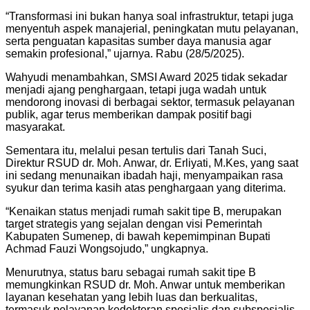
“Transformasi ini bukan hanya soal infrastruktur, tetapi juga
menyentuh aspek manajerial, peningkatan mutu pelayanan,
serta penguatan kapasitas sumber daya manusia agar
semakin profesional,” ujarnya. Rabu (28/5/2025).
Wahyudi menambahkan, SMSI Award 2025 tidak sekadar
menjadi ajang penghargaan, tetapi juga wadah untuk
mendorong inovasi di berbagai sektor, termasuk pelayanan
publik, agar terus memberikan dampak positif bagi
masyarakat.
Sementara itu, melalui pesan tertulis dari Tanah Suci,
Direktur RSUD dr. Moh. Anwar, dr. Erliyati, M.Kes, yang saat
ini sedang menunaikan ibadah haji, menyampaikan rasa
syukur dan terima kasih atas penghargaan yang diterima.
“Kenaikan status menjadi rumah sakit tipe B, merupakan
target strategis yang sejalan dengan visi Pemerintah
Kabupaten Sumenep, di bawah kepemimpinan Bupati
Achmad Fauzi Wongsojudo,” ungkapnya.
Menurutnya, status baru sebagai rumah sakit tipe B
memungkinkan RSUD dr. Moh. Anwar untuk memberikan
layanan kesehatan yang lebih luas dan berkualitas,
termasuk pelayanan kedokteran spesialis dan subspesialis