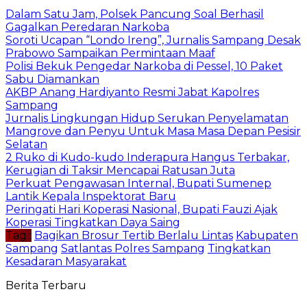
Dalam Satu Jam, Polsek Pancung Soal Berhasil
Gagalkan Peredaran Narkoba
Soroti Ucapan “Londo Ireng”, Jurnalis Sampang Desak
Prabowo Sampaikan Permintaan Maaf
Polisi Bekuk Pengedar Narkoba di Pessel, 10 Paket
Sabu Diamankan
AKBP Anang Hardiyanto Resmi Jabat Kapolres
Sampang
Jurnalis Lingkungan Hidup Serukan Penyelamatan
Mangrove dan Penyu Untuk Masa Masa Depan Pesisir
Selatan
2 Ruko di Kudo-kudo Inderapura Hangus Terbakar,
Kerugian di Taksir Mencapai Ratusan Juta
Perkuat Pengawasan Internal, Bupati Sumenep
Lantik Kepala Inspektorat Baru
Peringati Hari Koperasi Nasional, Bupati Fauzi Ajak
Koperasi Tingkatkan Daya Saing
Tag :
Bagikan Brosur Tertib Berlalu Lintas
Kabupaten
Sampang
Satlantas Polres Sampang
Tingkatkan
Kesadaran Masyarakat
Berita Terbaru