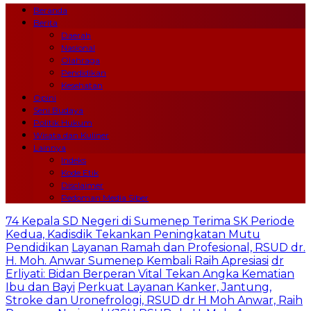
Beranda
Berita
Daerah
Nasional
Olahraga
Pendidikan
Kesehatan
Opini
Seni Budaya
Politik Hukum
Wisata dan Kuliner
Lainnya
Indeks
Kode Etik
Disclaimer
Pedoman Media Siber
74 Kepala SD Negeri di Sumenep Terima SK Periode
Kedua, Kadisdik Tekankan Peningkatan Mutu
Pendidikan
Layanan Ramah dan Profesional, RSUD dr.
H. Moh. Anwar Sumenep Kembali Raih Apresiasi
dr
Erliyati: Bidan Berperan Vital Tekan Angka Kematian
Ibu dan Bayi
Perkuat Layanan Kanker, Jantung,
Stroke dan Uronefrologi, RSUD dr H Moh Anwar, Raih