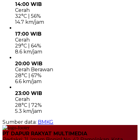
14:00 WIB
Cerah
32°C | 56%
14.7 km/jam
17:00 WIB
Cerah
29°C | 64%
8.6 km/jam
20:00 WIB
Cerah Berawan
28°C | 67%
6.6 km/jam
23:00 WIB
Cerah
28°C | 72%
5.3 km/jam
Sumber data:
BMKG
PT DAPUR RAKYAT MULTIMEDIA
Redaksi: Jl. Imam Bonjol No. 42 Pamolokan, Kota