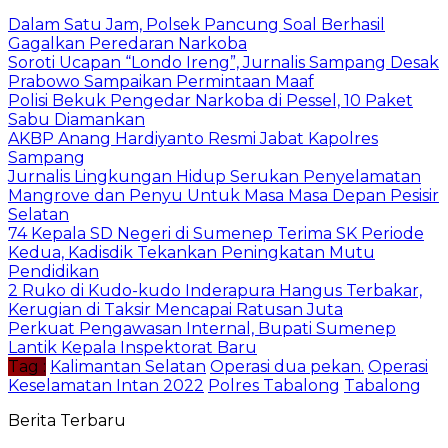
Dalam Satu Jam, Polsek Pancung Soal Berhasil
Gagalkan Peredaran Narkoba
Soroti Ucapan “Londo Ireng”, Jurnalis Sampang Desak
Prabowo Sampaikan Permintaan Maaf
Polisi Bekuk Pengedar Narkoba di Pessel, 10 Paket
Sabu Diamankan
AKBP Anang Hardiyanto Resmi Jabat Kapolres
Sampang
Jurnalis Lingkungan Hidup Serukan Penyelamatan
Mangrove dan Penyu Untuk Masa Masa Depan Pesisir
Selatan
74 Kepala SD Negeri di Sumenep Terima SK Periode
Kedua, Kadisdik Tekankan Peningkatan Mutu
Pendidikan
2 Ruko di Kudo-kudo Inderapura Hangus Terbakar,
Kerugian di Taksir Mencapai Ratusan Juta
Perkuat Pengawasan Internal, Bupati Sumenep
Lantik Kepala Inspektorat Baru
Tag :
Kalimantan Selatan
Operasi dua pekan.
Operasi
Keselamatan Intan 2022
Polres Tabalong
Tabalong
Berita Terbaru