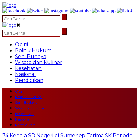
✖
Opini
Politik Hukum
Seni Budaya
Wisata dan Kuliner
Kesehatan
Nasional
Pendidikan
Opini
Politik Hukum
Seni Budaya
Wisata dan Kuliner
Kesehatan
Nasional
Pendidikan
74 Kepala SD Negeri di Sumenep Terima SK Periode