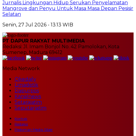
Jurnalis Lingkungan Hidup Serukan Penyelamatan
Mangrove dan Penyu Untuk Masa Masa Depan Pesisir
Selatan
Senin, 27 Jul 2026 - 13:13 WIB
PT DAPUR RAKYAT MULTIMEDIA
Redaksi: Jl. Imam Bonjol No. 42 Pamolokan, Kota
Sumenep, Madura 69412
Media Network
Okedaily
Limadetik
Dapurpos
Kanalnews
Setarajatim
Seputarjatim
Kontak
Redaksi
Pedoman Media Siber