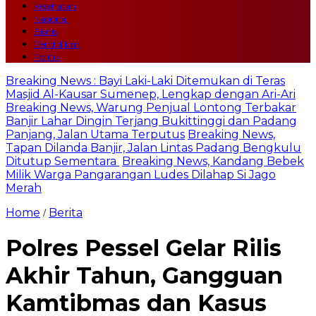
Kesehatan
Nasional
Bisnis
Pendidikan
Politik
Breaking News : Bayi Laki-Laki Ditemukan di Teras
Masjid Al-Kausar Sumenep, Lengkap dengan Ari-Ari
Breaking News, Warung Penjual Lontong Terbakar
Banjir Lahar Dingin Terjang Bukittinggi dan Padang
Panjang, Jalan Utama Terputus
Breaking News,
Tapan Dilanda Banjir, Jalan Lintas Padang Bengkulu
Ditutup Sementara
Breaking News, Kandang Bebek
Milik Warga Pangarangan Ludes Dilahap Si Jago
Merah
Home
Berita
/
Polres Pessel Gelar Rilis
Akhir Tahun, Gangguan
Kamtibmas dan Kasus