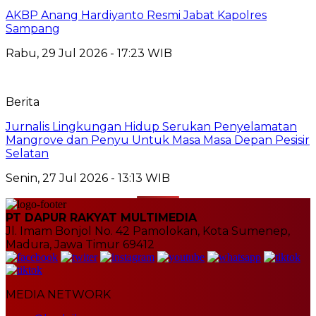
AKBP Anang Hardiyanto Resmi Jabat Kapolres
Sampang
Rabu, 29 Jul 2026 - 17:23 WIB
Berita
Jurnalis Lingkungan Hidup Serukan Penyelamatan
Mangrove dan Penyu Untuk Masa Masa Depan Pesisir
Selatan
Senin, 27 Jul 2026 - 13:13 WIB
PT DAPUR RAKYAT MULTIMEDIA
Jl. Imam Bonjol No. 42 Pamolokan, Kota Sumenep,
Madura, Jawa Timur 69412
MEDIA NETWORK