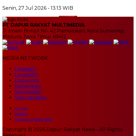
Senin, 27 Jul 2026 - 13:13 WIB
PT DAPUR RAKYAT MULTIMEDIA
Jl. Imam Bonjol No. 42 Pamolokan, Kota Sumenep,
Madura, Jawa Timur 69412
MEDIA NETWORK
Okedaily
Limadetik
Dapurpos
Kanalnews
Setarajatim
Seputarjatim
Kontak
Redaksi
Pedoman Media Siber
Copyright © 2026 Dapur Rakyat News - All Rights
Reserved