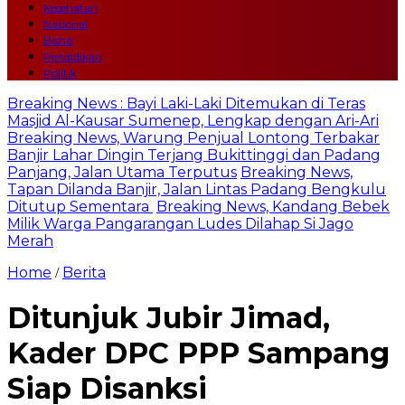
Kesehatan
Nasional
Bisnis
Pendidikan
Politik
Breaking News : Bayi Laki-Laki Ditemukan di Teras
Masjid Al-Kausar Sumenep, Lengkap dengan Ari-Ari
Breaking News, Warung Penjual Lontong Terbakar
Banjir Lahar Dingin Terjang Bukittinggi dan Padang
Panjang, Jalan Utama Terputus
Breaking News,
Tapan Dilanda Banjir, Jalan Lintas Padang Bengkulu
Ditutup Sementara
Breaking News, Kandang Bebek
Milik Warga Pangarangan Ludes Dilahap Si Jago
Merah
Home
Berita
/
Ditunjuk Jubir Jimad,
Kader DPC PPP Sampang
Siap Disanksi