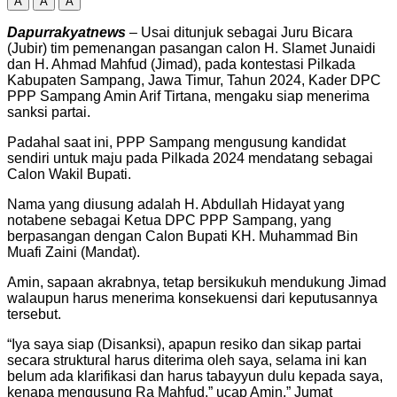
A
A
A
Dapurrakyatnews
– Usai ditunjuk sebagai Juru Bicara
(Jubir) tim pemenangan pasangan calon H. Slamet Junaidi
dan H. Ahmad Mahfud (Jimad), pada kontestasi Pilkada
Kabupaten Sampang, Jawa Timur, Tahun 2024, Kader DPC
PPP Sampang Amin Arif Tirtana, mengaku siap menerima
sanksi partai.
Padahal saat ini, PPP Sampang mengusung kandidat
sendiri untuk maju pada Pilkada 2024 mendatang sebagai
Calon Wakil Bupati.
Nama yang diusung adalah H. Abdullah Hidayat yang
notabene sebagai Ketua DPC PPP Sampang, yang
berpasangan dengan Calon Bupati KH. Muhammad Bin
Muafi Zaini (Mandat).
Amin, sapaan akrabnya, tetap bersikukuh mendukung Jimad
walaupun harus menerima konsekuensi dari keputusannya
tersebut.
“Iya saya siap (Disanksi), apapun resiko dan sikap partai
secara struktural harus diterima oleh saya, selama ini kan
belum ada klarifikasi dan harus tabayyun dulu kepada saya,
kenapa mengusung Ra Mahfud,” ucap Amin,” Jumat