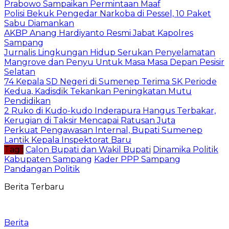
Prabowo Sampaikan Permintaan Maaf
Polisi Bekuk Pengedar Narkoba di Pessel, 10 Paket
Sabu Diamankan
AKBP Anang Hardiyanto Resmi Jabat Kapolres
Sampang
Jurnalis Lingkungan Hidup Serukan Penyelamatan
Mangrove dan Penyu Untuk Masa Masa Depan Pesisir
Selatan
74 Kepala SD Negeri di Sumenep Terima SK Periode
Kedua, Kadisdik Tekankan Peningkatan Mutu
Pendidikan
2 Ruko di Kudo-kudo Inderapura Hangus Terbakar,
Kerugian di Taksir Mencapai Ratusan Juta
Perkuat Pengawasan Internal, Bupati Sumenep
Lantik Kepala Inspektorat Baru
Tag :
Calon Bupati dan Wakil Bupati
Dinamika Politik
Kabupaten Sampang
Kader PPP Sampang
Pandangan Politik
Berita Terbaru
Berita