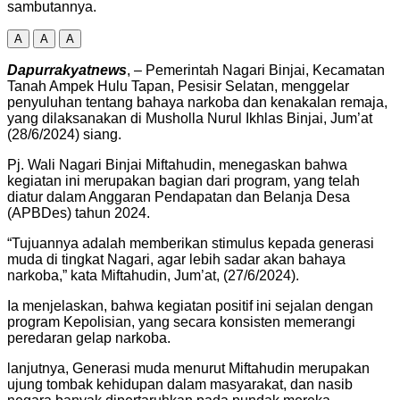
sambutannya.
A
A
A
Dapurrakyatnews
, – Pemerintah Nagari Binjai, Kecamatan
Tanah Ampek Hulu Tapan, Pesisir Selatan, menggelar
penyuluhan tentang bahaya narkoba dan kenakalan remaja,
yang dilaksanakan di Musholla Nurul Ikhlas Binjai, Jum’at
(28/6/2024) siang.
Pj. Wali Nagari Binjai Miftahudin, menegaskan bahwa
kegiatan ini merupakan bagian dari program, yang telah
diatur dalam Anggaran Pendapatan dan Belanja Desa
(APBDes) tahun 2024.
“Tujuannya adalah memberikan stimulus kepada generasi
muda di tingkat Nagari, agar lebih sadar akan bahaya
narkoba,” kata Miftahudin, Jum’at, (27/6/2024).
Ia menjelaskan, bahwa kegiatan positif ini sejalan dengan
program Kepolisian, yang secara konsisten memerangi
peredaran gelap narkoba.
lanjutnya, Generasi muda menurut Miftahudin merupakan
ujung tombak kehidupan dalam masyarakat, dan nasib