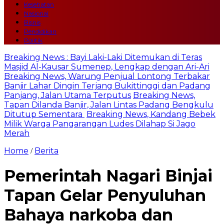
Kesehatan
Nasional
Bisnis
Pendidikan
Politik
Breaking News : Bayi Laki-Laki Ditemukan di Teras
Masjid Al-Kausar Sumenep, Lengkap dengan Ari-Ari
Breaking News, Warung Penjual Lontong Terbakar
Banjir Lahar Dingin Terjang Bukittinggi dan Padang
Panjang, Jalan Utama Terputus
Breaking News,
Tapan Dilanda Banjir, Jalan Lintas Padang Bengkulu
Ditutup Sementara
Breaking News, Kandang Bebek
Milik Warga Pangarangan Ludes Dilahap Si Jago
Merah
Home
Berita
/
Pemerintah Nagari Binjai
Tapan Gelar Penyuluhan
Bahaya narkoba dan