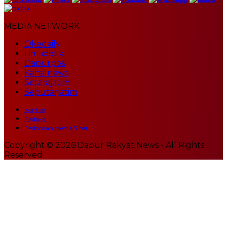
MEDIA NETWORK
Okedaily
Limadetik
Dapurpos
Kanalnews
Setarajatim
Seputarjatim
Kontak
Redaksi
Pedoman Media Siber
Copyright © 2026 Dapur Rakyat News - All Rights
Reserved