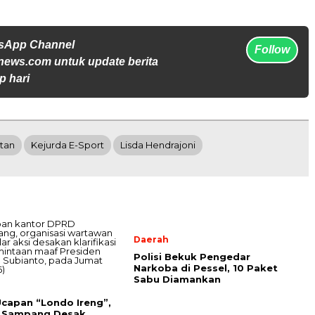
tsApp Channel
Follow
news.com untuk update berita
p hari
atan
Kejurda E-Sport
Lisda Hendrajoni
Daerah
Polisi Bekuk Pengedar
Narkoba di Pessel, 10 Paket
Sabu Diamankan
Ucapan “Londo Ireng”,
s Sampang Desak