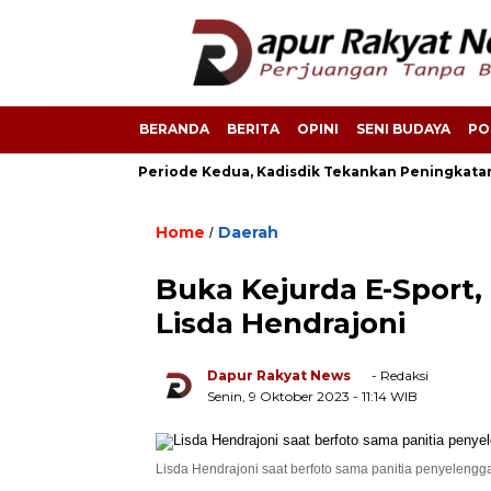
BERANDA
BERITA
OPINI
SENI BUDAYA
PO
ep Terima SK Periode Kedua, Kadisdik Tekankan Peningkatan Mut
Home
Daerah
/
Buka Kejurda E-Sport,
Lisda Hendrajoni
Dapur Rakyat News
- Redaksi
Senin, 9 Oktober 2023
- 11:14 WIB
Lisda Hendrajoni saat berfoto sama panitia penyelengga