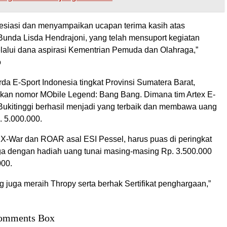
siasi dan menyampaikan ucapan terima kasih atas
Bunda Lisda Hendrajoni, yang telah mensuport kegiatan
elalui dana aspirasi Kementrian Pemuda dan Olahraga,”
o
rda E-Sport Indonesia tingkat Provinsi Sumatera Barat,
an nomor MObile Legend: Bang Bang. Dimana tim Artex E-
 Bukitinggi berhasil menjadi yang terbaik dan membawa uang
. 5.000.000.
X-War dan ROAR asal ESI Pessel, harus puas di peringkat
ga dengan hadiah uang tunai masing-masing Rp. 3.500.000
000.
 juga meraih Thropy serta berhak Sertifikat penghargaan,”
omments Box