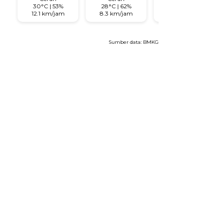
30°C | 53%
28°C | 62%
28°C | 68%
12.1 km/jam
8.3 km/jam
3.8 km/jam
Sumber data:
BMKG