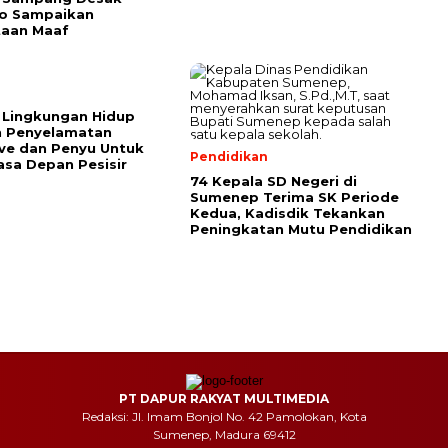
o Sampaikan
taan Maaf
s Lingkungan Hidup
n Penyelamatan
ve dan Penyu Untuk
Pendidikan
sa Depan Pesisir
74 Kepala SD Negeri di
Sumenep Terima SK Periode
Kedua, Kadisdik Tekankan
Peningkatan Mutu Pendidikan
PT DAPUR RAKYAT MULTIMEDIA
Redaksi: Jl. Imam Bonjol No. 42 Pamolokan, Kota
Sumenep, Madura 69412