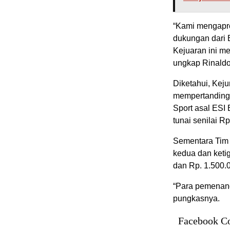
“Kami mengapre
dukungan dari 
Kejuaran ini m
ungkap Rinald
Diketahui, Keju
mempertandingk
Sport asal ESI
tunai senilai Rp
Sementara Tim 
kedua dan keti
dan Rp. 1.500.
“Para pemenang
pungkasnya.
Facebook C