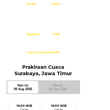
Imsak
04:34
Subuh
04:44
Dzuhur
12:02
Ashar
15:23
Maghrib
17:58
Isya
19:09
Waktu sholat berikutnya dalam:
2 jam 52 menit 48 detik
Sumber: Kemenag
Prakiraan Cuaca
Surabaya, Jawa Timur
Hari Ini
Besok
09 Aug 2026
10 Aug 2026
16:00 WIB
19:00 WIB
22:00 WIB
Cerah
Cerah
Cerah