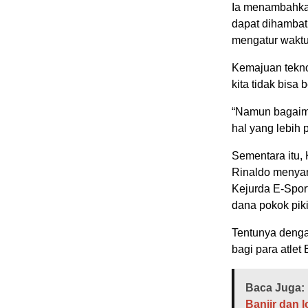
Ia menambahkan
dapat dihambat
mengatur wakt
Kemajuan teknol
kita tidak bisa
“Namun bagaima
hal yang lebih 
Sementara itu, 
Rinaldo menyam
Kejurda E-Sport
dana pokok pik
Tentunya dengan
bagi para atlet
Baca Juga:
Banjir dan 