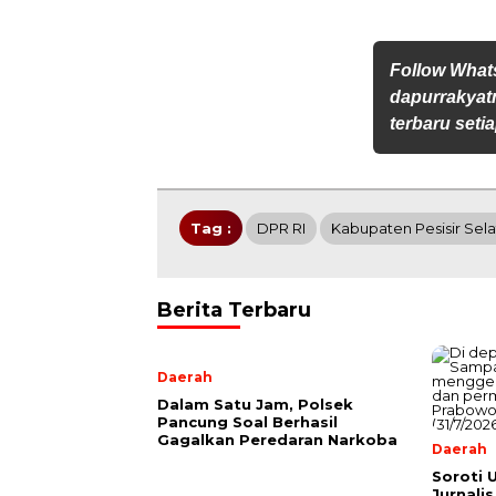
Follow Wha
dapurrakyat
terbaru setia
Tag :
DPR RI
Kabupaten Pesisir Sel
Berita Terbaru
Daerah
Dalam Satu Jam, Polsek
Pancung Soal Berhasil
Gagalkan Peredaran Narkoba
Daerah
Soroti 
Jurnali