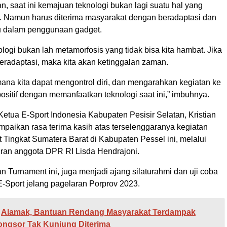
, saat ini kemajuan teknologi bukan lagi suatu hal yang
. Namun harus diterima masyarakat dengan beradaptasi dan
u dalam penggunaan gadget.
ogi bukan lah metamorfosis yang tidak bisa kita hambat. Jika
 beradaptasi, maka kita akan ketinggalan zaman.
na kita dapat mengontrol diri, dan mengarahkan kegiatan ke
positif dengan memanfaatkan teknologi saat ini,” imbuhnya.
Ketua E-Sport Indonesia Kabupaten Pesisir Selatan, Kristian
paikan rasa terima kasih atas terselenggaranya kegiatan
 Tingkat Sumatera Barat di Kabupaten Pessel ini, melalui
iran anggota DPR RI Lisda Hendrajoni.
 Turnament ini, juga menjadi ajang silaturahmi dan uji coba
 E-Sport jelang pagelaran Porprov 2023.
Alamak, Bantuan Rendang Masyarakat Terdampak
longsor Tak Kunjung Diterima