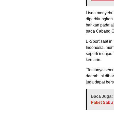
Lisda menyebutk
diperhitungkan 
bahkan pada aj
pada Cabang Ol
E-Sport saat in
Indonesia, memi
seperti menja
kemarin.
“Tentunya semu
daerah ini diha
juga dapat bers
Baca Juga:
Paket Sabu