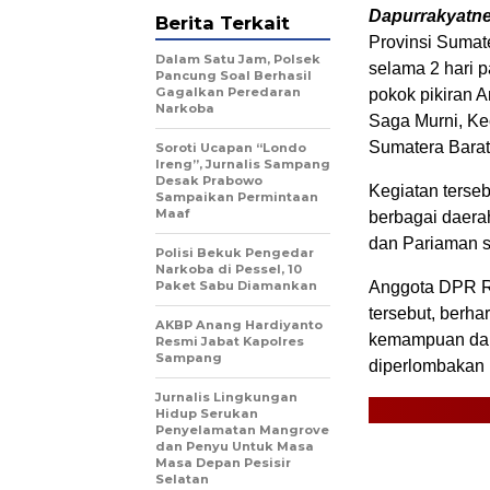
Dapurrakyatn
Berita Terkait
Provinsi Sumate
Dalam Satu Jam, Polsek
selama 2 hari 
Pancung Soal Berhasil
Gagalkan Peredaran
pokok pikiran A
Narkoba
Saga Murni, Ke
Sumatera Barat
Soroti Ucapan “Londo
Ireng”, Jurnalis Sampang
Desak Prabowo
Kegiatan terseb
Sampaikan Permintaan
Maaf
berbagai daerah
dan Pariaman se
Polisi Bekuk Pengedar
Narkoba di Pessel, 10
Paket Sabu Diamankan
Anggota DPR R
tersebut, berh
AKBP Anang Hardiyanto
kemampuan dan 
Resmi Jabat Kapolres
Sampang
diperlombakan 
Jurnalis Lingkungan
Hidup Serukan
Penyelamatan Mangrove
dan Penyu Untuk Masa
Masa Depan Pesisir
Selatan