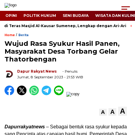
OPINI
POLITIK HUKUM
SENI BUDAYA
WISATA DAN KULIN
 di Teras Masjid Al-Kausar Sumenep, Lengkap dengan Ari-Ari
/
Home
Berita
Wujud Rasa Syukur Hasil Panen,
Masyarakat Desa Torbang Gelar
Thatorbengan
Dapur Rakyat News
- Penulis
Jumat, 8 September 2023
- 21:53 WIB
A
A
A
Dapurrakyatnews
– Sebagai bentuk rasa syukur kepada
sang Pencipta atas capaian hasil bumi, Pemerintah Desa