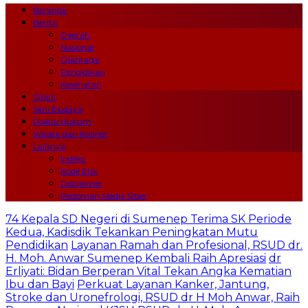
Beranda
Berita
Daerah
Nasional
Olahraga
Pendidikan
Kesehatan
Opini
Seni Budaya
Politik Hukum
Wisata dan Kuliner
Lainnya
Indeks
Kode Etik
Disclaimer
Pedoman Media Siber
74 Kepala SD Negeri di Sumenep Terima SK Periode
Kedua, Kadisdik Tekankan Peningkatan Mutu
Pendidikan
Layanan Ramah dan Profesional, RSUD dr.
H. Moh. Anwar Sumenep Kembali Raih Apresiasi
dr
Erliyati: Bidan Berperan Vital Tekan Angka Kematian
Ibu dan Bayi
Perkuat Layanan Kanker, Jantung,
Stroke dan Uronefrologi, RSUD dr H Moh Anwar, Raih