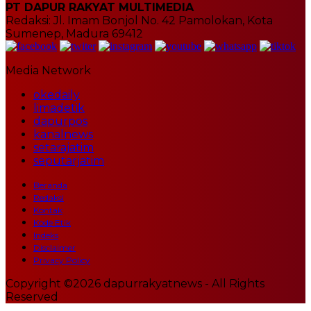
PT DAPUR RAKYAT MULTIMEDIA
Redaksi: Jl. Imam Bonjol No. 42 Pamolokan, Kota
Sumenep, Madura 69412
Media Network
okedaily
limadetik
dapurpos
kanalnews
setarajatim
seputarjatim
Beranda
Redaksi
Kontak
Kode Etik
Indeks
Disclaimer
Privacy Policy
Copyright ©2026 dapurrakyatnews - All Rights
Reserved