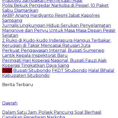
Prabowo Sampaikan Permintaan Maaf
Polisi Bekuk Pengedar Narkoba di Pessel, 10 Paket
Sabu Diamankan
AKBP Anang Hardiyanto Resmi Jabat Kapolres
Sampang
Jurnalis Lingkungan Hidup Serukan Penyelamatan
Mangrove dan Penyu Untuk Masa Masa Depan Pesisir
Selatan
2 Ruko di Kudo-kudo Inderapura Hangus Terbakar,
Kerugian di Taksir Mencapai Ratusan Juta
Perkuat Pengawasan Internal, Bupati Sumenep
Lantik Kepala Inspektorat Baru
Peringati Hari Koperasi Nasional, Bupati Fauzi Ajak
Koperasi Tingkatkan Daya Saing
Tag :
Bupati Situbondo
FKDT Situbondo
Halal Bihalal
Kabupaten Situbondo
Berita Terbaru
Daerah
Dalam Satu Jam, Polsek Pancung Soal Berhasil
Gagalkan Peredaran Narkoba