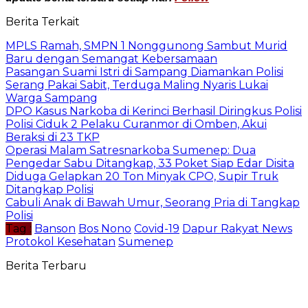
Berita Terkait
MPLS Ramah, SMPN 1 Nonggunong Sambut Murid
Baru dengan Semangat Kebersamaan
Pasangan Suami Istri di Sampang Diamankan Polisi
Serang Pakai Sabit, Terduga Maling Nyaris Lukai
Warga Sampang
‎DPO Kasus Narkoba di Kerinci Berhasil Diringkus Polisi
Polisi Ciduk 2 Pelaku Curanmor di Omben, Akui
Beraksi di 23 TKP
Operasi Malam Satresnarkoba Sumenep: Dua
Pengedar Sabu Ditangkap, 33 Poket Siap Edar Disita
Diduga Gelapkan 20 Ton Minyak CPO, Supir Truk
Ditangkap Polisi
Cabuli Anak di Bawah Umur, Seorang Pria di Tangkap
Polisi
Tag :
Banson
Bos Nono
Covid-19
Dapur Rakyat News
Protokol Kesehatan
Sumenep
Berita Terbaru