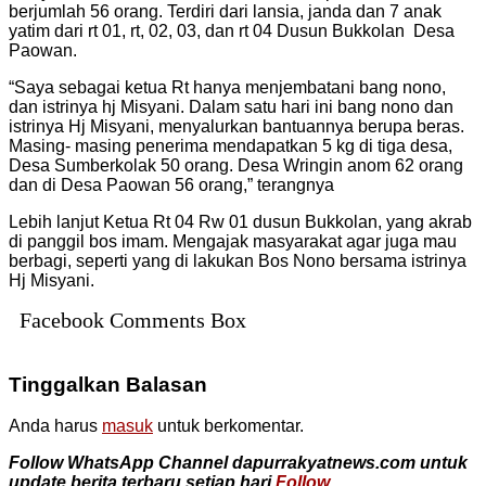
berjumlah 56 orang. Terdiri dari lansia, janda dan 7 anak
yatim dari rt 01, rt, 02, 03, dan rt 04 Dusun Bukkolan Desa
Paowan.
“Saya sebagai ketua Rt hanya menjembatani bang nono,
dan istrinya hj Misyani. Dalam satu hari ini bang nono dan
istrinya Hj Misyani, menyalurkan bantuannya berupa beras.
Masing- masing penerima mendapatkan 5 kg di tiga desa,
Desa Sumberkolak 50 orang. Desa Wringin anom 62 orang
dan di Desa Paowan 56 orang,” terangnya
Lebih lanjut Ketua Rt 04 Rw 01 dusun Bukkolan, yang akrab
di panggil bos imam. Mengajak masyarakat agar juga mau
berbagi, seperti yang di lakukan Bos Nono bersama istrinya
Hj Misyani.
Facebook Comments Box
Tinggalkan Balasan
Anda harus
masuk
untuk berkomentar.
Follow WhatsApp Channel dapurrakyatnews.com untuk
update berita terbaru setiap hari
Follow