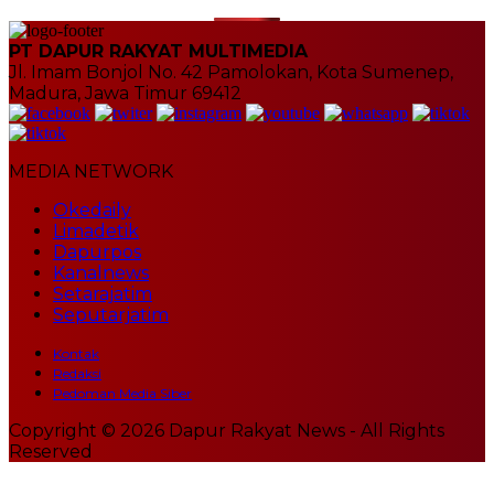
PT DAPUR RAKYAT MULTIMEDIA
Jl. Imam Bonjol No. 42 Pamolokan, Kota Sumenep,
Madura, Jawa Timur 69412
MEDIA NETWORK
Okedaily
Limadetik
Dapurpos
Kanalnews
Setarajatim
Seputarjatim
Kontak
Redaksi
Pedoman Media Siber
Copyright © 2026 Dapur Rakyat News - All Rights
Reserved