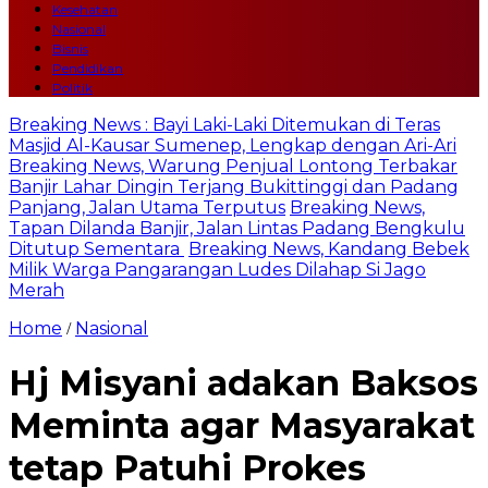
Kesehatan
Nasional
Bisnis
Pendidikan
Politik
Breaking News : Bayi Laki-Laki Ditemukan di Teras
Masjid Al-Kausar Sumenep, Lengkap dengan Ari-Ari
Breaking News, Warung Penjual Lontong Terbakar
Banjir Lahar Dingin Terjang Bukittinggi dan Padang
Panjang, Jalan Utama Terputus
Breaking News,
Tapan Dilanda Banjir, Jalan Lintas Padang Bengkulu
Ditutup Sementara
Breaking News, Kandang Bebek
Milik Warga Pangarangan Ludes Dilahap Si Jago
Merah
Home
Nasional
/
Hj Misyani adakan Baksos
Meminta agar Masyarakat
tetap Patuhi Prokes