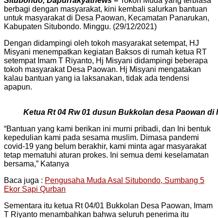
Situbondo, Dapurrakyatnews –
Tokoh Muda yang terbiasa
berbagi dengan masyarakat, kini kembali salurkan bantuan
untuk masyarakat di Desa Paowan, Kecamatan Panarukan,
Kabupaten Situbondo. Minggu. (29/12/2021)
Dengan didampingi oleh tokoh masyarakat setempat, HJ
Misyani menempatkan kegiatan Baksos di rumah ketua RT
setempat Imam T Riyanto, Hj Misyani didampingi beberapa
tokoh masyarakat Desa Paowan. Hj Misyani mengatakan
kalau bantuan yang ia laksanakan, tidak ada tendensi
apapun.
Ketua Rt 04 Rw 01 dusun Bukkolan desa Paowan di l
“Bantuan yang kami berikan ini murni pribadi, dan Ini bentuk
kepedulian kami pada sesama muslim. Dimasa pandemi
covid-19 yang belum berakhir, kami minta agar masyarakat
tetap mematuhi aturan prokes. Ini semua demi keselamatan
bersama,” Katanya
Baca juga :
Pengusaha Muda Asal Situbondo, Sumbang 5
Ekor Sapi Qurban
Sementara itu ketua Rt 04/01 Bukkolan Desa Paowan, Imam
T Riyanto menambahkan bahwa seluruh penerima itu