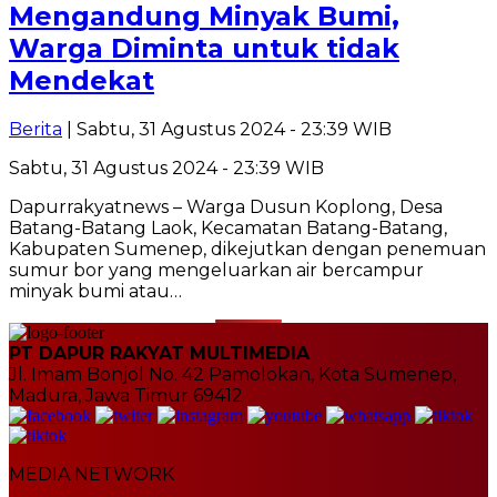
Mengandung Minyak Bumi,
Warga Diminta untuk tidak
Mendekat
Berita
| Sabtu, 31 Agustus 2024 - 23:39 WIB
Sabtu, 31 Agustus 2024 - 23:39 WIB
Dapurrakyatnews – Warga Dusun Koplong, Desa
Batang-Batang Laok, Kecamatan Batang-Batang,
Kabupaten Sumenep, dikejutkan dengan penemuan
sumur bor yang mengeluarkan air bercampur
minyak bumi atau…
PT DAPUR RAKYAT MULTIMEDIA
Jl. Imam Bonjol No. 42 Pamolokan, Kota Sumenep,
Madura, Jawa Timur 69412
MEDIA NETWORK