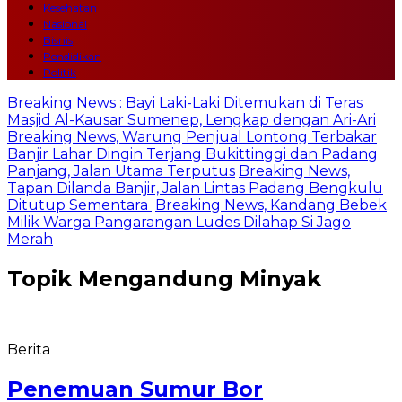
Kesehatan
Nasional
Bisnis
Pendidikan
Politik
Breaking News : Bayi Laki-Laki Ditemukan di Teras
Masjid Al-Kausar Sumenep, Lengkap dengan Ari-Ari
Breaking News, Warung Penjual Lontong Terbakar
Banjir Lahar Dingin Terjang Bukittinggi dan Padang
Panjang, Jalan Utama Terputus
Breaking News,
Tapan Dilanda Banjir, Jalan Lintas Padang Bengkulu
Ditutup Sementara
Breaking News, Kandang Bebek
Milik Warga Pangarangan Ludes Dilahap Si Jago
Merah
Topik
Mengandung Minyak
Berita
Penemuan Sumur Bor