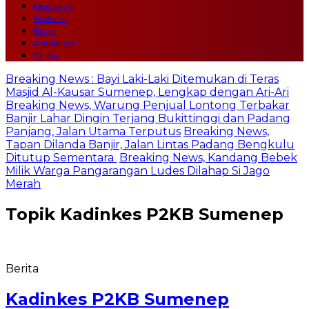
Kesehatan
Nasional
Bisnis
Pendidikan
Politik
Breaking News : Bayi Laki-Laki Ditemukan di Teras
Masjid Al-Kausar Sumenep, Lengkap dengan Ari-Ari
Breaking News, Warung Penjual Lontong Terbakar
Banjir Lahar Dingin Terjang Bukittinggi dan Padang
Panjang, Jalan Utama Terputus
Breaking News,
Tapan Dilanda Banjir, Jalan Lintas Padang Bengkulu
Ditutup Sementara
Breaking News, Kandang Bebek
Milik Warga Pangarangan Ludes Dilahap Si Jago
Merah
Topik
Kadinkes P2KB Sumenep
Berita
Kadinkes P2KB Sumenep