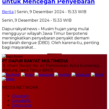
untuk Mencegah Penyebaran
Berita
| Senin, 9 Desember 2024 - 15:33 WIB
Senin, 9 Desember 2024 - 15:33 WIB
Dapurrakyatnews – Musim hujan yang mulai
mengguyur wilayah Jawa Timur berpotensi
meningkatkan penyebaran penyakit demam
berdarah dengue (DBD). Oleh karena itu, penting
bagi masyarakat…
PT DAPUR RAKYAT MULTIMEDIA
Jl. Imam Bonjol No. 42 Pamolokan, Kota Sumenep,
Madura, Jawa Timur 69412
MEDIA NETWORK
Okedaily
Limadetik
Dapurpos