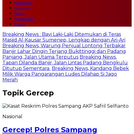
Kesehatan
Nasional
Bisnis
Pendidikan
Politik
Breaking News : Bayi Laki-Laki Ditemukan di Teras
Masjid Al-Kausar Sumenep, Lengkap dengan Ari-Ari
Breaking News, Warung Penjual Lontong Terbakar
Banjir Lahar Dingin Terjang Bukittinggi dan Padang
Panjang, Jalan Utama Terputus
Breaking News,
Tapan Dilanda Banjir, Jalan Lintas Padang Bengkulu
Ditutup Sementara
Breaking News, Kandang Bebek
Milik Warga Pangarangan Ludes Dilahap Si Jago
Merah
Topik
Gercep
Nasional
Gercep! Polres Sampang