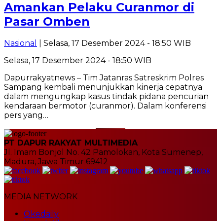
Amankan Pelaku Curanmor di
Pasar Omben
Nasional
| Selasa, 17 Desember 2024 - 18:50 WIB
Selasa, 17 Desember 2024 - 18:50 WIB
Dapurrakyatnews – Tim Jatanras Satreskrim Polres
Sampang kembali menunjukkan kinerja cepatnya
dalam mengungkap kasus tindak pidana pencurian
kendaraan bermotor (curanmor). Dalam konferensi
pers yang…
PT DAPUR RAKYAT MULTIMEDIA
Jl. Imam Bonjol No. 42 Pamolokan, Kota Sumenep,
Madura, Jawa Timur 69412
MEDIA NETWORK
Okedaily