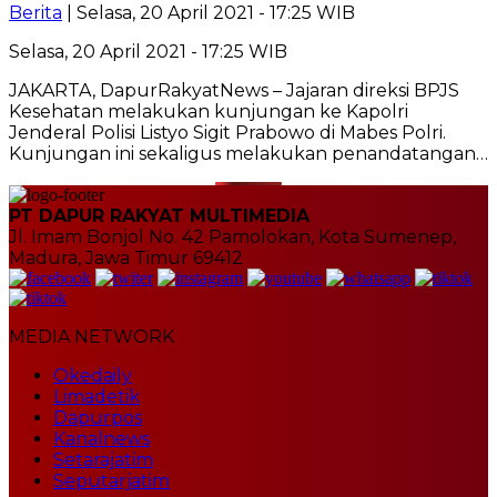
Berita
| Selasa, 20 April 2021 - 17:25 WIB
Selasa, 20 April 2021 - 17:25 WIB
JAKARTA, DapurRakyatNews – Jajaran direksi BPJS
Kesehatan melakukan kunjungan ke Kapolri
Jenderal Polisi Listyo Sigit Prabowo di Mabes Polri.
Kunjungan ini sekaligus melakukan penandatangan…
PT DAPUR RAKYAT MULTIMEDIA
Jl. Imam Bonjol No. 42 Pamolokan, Kota Sumenep,
Madura, Jawa Timur 69412
MEDIA NETWORK
Okedaily
Limadetik
Dapurpos
Kanalnews
Setarajatim
Seputarjatim