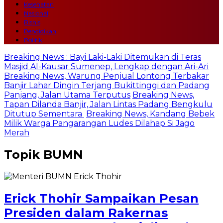
Kesehatan
Nasional
Bisnis
Pendidikan
Politik
Breaking News : Bayi Laki-Laki Ditemukan di Teras
Masjid Al-Kausar Sumenep, Lengkap dengan Ari-Ari
Breaking News, Warung Penjual Lontong Terbakar
Banjir Lahar Dingin Terjang Bukittinggi dan Padang
Panjang, Jalan Utama Terputus
Breaking News,
Tapan Dilanda Banjir, Jalan Lintas Padang Bengkulu
Ditutup Sementara
Breaking News, Kandang Bebek
Milik Warga Pangarangan Ludes Dilahap Si Jago
Merah
Topik
BUMN
Erick Thohir Sampaikan Pesan
Presiden dalam Rakernas