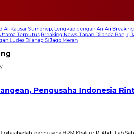
jid Al-Kausar Sumenep, Lengkap dengan Ari-Ari
Breaking
n Utama Terputus
Breaking News, Tapan Dilanda Banjir,
an Ludes Dilahap Si Jago Merah
ang
angean, Pengusaha Indonesia Rinti
initas ibadah, pengusaha HRM Khalilur R. Abdullah Sa