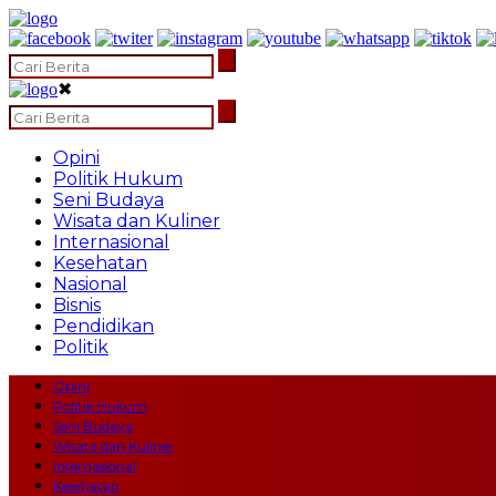
✖
Opini
Politik Hukum
Seni Budaya
Wisata dan Kuliner
Internasional
Kesehatan
Nasional
Bisnis
Pendidikan
Politik
Opini
Politik Hukum
Seni Budaya
Wisata dan Kuliner
Internasional
Kesehatan