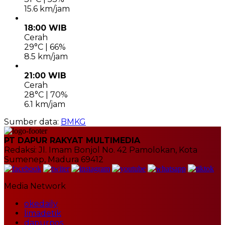
15.6 km/jam
18:00 WIB
Cerah
29°C | 66%
8.5 km/jam
21:00 WIB
Cerah
28°C | 70%
6.1 km/jam
Sumber data:
BMKG
PT DAPUR RAKYAT MULTIMEDIA
Redaksi: Jl. Imam Bonjol No. 42 Pamolokan, Kota
Sumenep, Madura 69412
Media Network
okedaily
limadetik
dapurpos