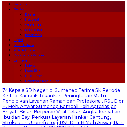
Beranda
Berita
Daerah
Nasional
Olahraga
Pendidikan
Kesehatan
Opini
Seni Budaya
Politik Hukum
Wisata dan Kuliner
Lainnya
Indeks
Kode Etik
Disclaimer
Pedoman Media Siber
74 Kepala SD Negeri di Sumenep Terima SK Periode
Kedua, Kadisdik Tekankan Peningkatan Mutu
Pendidikan
Layanan Ramah dan Profesional, RSUD dr.
H. Moh. Anwar Sumenep Kembali Raih Apresiasi
dr
Erliyati: Bidan Berperan Vital Tekan Angka Kematian
Ibu dan Bayi
Perkuat Layanan Kanker, Jantung,
Stroke dan Uronefrologi, RSUD dr H Moh Anwar, Raih