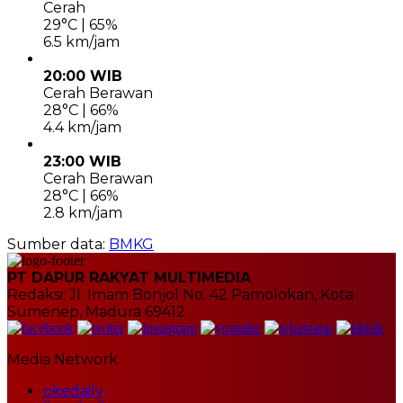
Cerah
29°C | 65%
6.5 km/jam
20:00 WIB
Cerah Berawan
28°C | 66%
4.4 km/jam
23:00 WIB
Cerah Berawan
28°C | 66%
2.8 km/jam
Sumber data:
BMKG
PT DAPUR RAKYAT MULTIMEDIA
Redaksi: Jl. Imam Bonjol No. 42 Pamolokan, Kota
Sumenep, Madura 69412
Media Network
okedaily