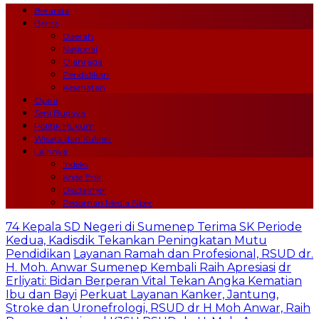
Beranda
Berita
Daerah
Nasional
Olahraga
Pendidikan
Kesehatan
Opini
Seni Budaya
Politik Hukum
Wisata dan Kuliner
Lainnya
Indeks
Kode Etik
Disclaimer
Pedoman Media Siber
74 Kepala SD Negeri di Sumenep Terima SK Periode
Kedua, Kadisdik Tekankan Peningkatan Mutu
Pendidikan
Layanan Ramah dan Profesional, RSUD dr.
H. Moh. Anwar Sumenep Kembali Raih Apresiasi
dr
Erliyati: Bidan Berperan Vital Tekan Angka Kematian
Ibu dan Bayi
Perkuat Layanan Kanker, Jantung,
Stroke dan Uronefrologi, RSUD dr H Moh Anwar, Raih