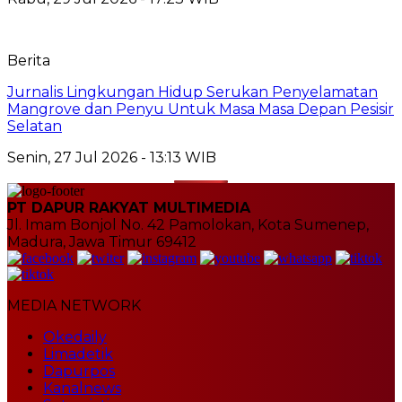
Berita
Jurnalis Lingkungan Hidup Serukan Penyelamatan
Mangrove dan Penyu Untuk Masa Masa Depan Pesisir
Selatan
Senin, 27 Jul 2026 - 13:13 WIB
PT DAPUR RAKYAT MULTIMEDIA
Jl. Imam Bonjol No. 42 Pamolokan, Kota Sumenep,
Madura, Jawa Timur 69412
MEDIA NETWORK
Okedaily
Limadetik
Dapurpos
Kanalnews