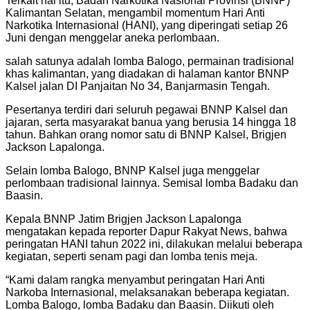
Terkait hal itu, Badan Narkotika Nasional Provinsi (BNNP)
Kalimantan Selatan, mengambil momentum Hari Anti
Narkotika Internasional (HANI), yang diperingati setiap 26
Juni dengan menggelar aneka perlombaan.
salah satunya adalah lomba Balogo, permainan tradisional
khas kalimantan, yang diadakan di halaman kantor BNNP
Kalsel jalan DI Panjaitan No 34, Banjarmasin Tengah.
Pesertanya terdiri dari seluruh pegawai BNNP Kalsel dan
jajaran, serta masyarakat banua yang berusia 14 hingga 18
tahun. Bahkan orang nomor satu di BNNP Kalsel, Brigjen
Jackson Lapalonga.
Selain lomba Balogo, BNNP Kalsel juga menggelar
perlombaan tradisional lainnya. Semisal lomba Badaku dan
Baasin.
Kepala BNNP Jatim Brigjen Jackson Lapalonga
mengatakan kepada reporter Dapur Rakyat News, bahwa
peringatan HANI tahun 2022 ini, dilakukan melalui beberapa
kegiatan, seperti senam pagi dan lomba tenis meja.
“Kami dalam rangka menyambut peringatan Hari Anti
Narkoba Internasional, melaksanakan beberapa kegiatan.
Lomba Balogo, lomba Badaku dan Baasin. Diikuti oleh