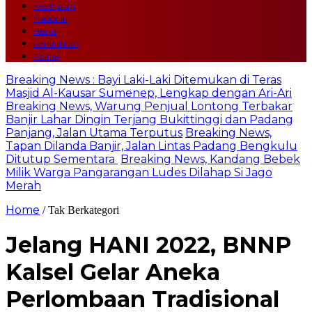
Kesehatan
Nasional
Bisnis
Pendidikan
Politik
Breaking News : Bayi Laki-Laki Ditemukan di Teras
Masjid Al-Kausar Sumenep, Lengkap dengan Ari-Ari
Breaking News, Warung Penjual Lontong Terbakar
Banjir Lahar Dingin Terjang Bukittinggi dan Padang
Panjang, Jalan Utama Terputus
Breaking News,
Tapan Dilanda Banjir, Jalan Lintas Padang Bengkulu
Ditutup Sementara
Breaking News, Kandang Bebek
Milik Warga Pangarangan Ludes Dilahap Si Jago
Merah
Home
/ Tak Berkategori
Jelang HANI 2022, BNNP
Kalsel Gelar Aneka
Perlombaan Tradisional