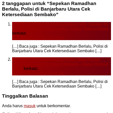
2 tanggapan untuk “Sepekan Ramadhan
Berlalu, Polisi di Banjarbaru Utara Cek
Ketersediaan Sembako”
Nganggur, Pemuda Asal Landasan Ulin Selatan Ini
Tergiur Jadi Kurir Sabu-sabu - Dapur Rakyat News
berkata:
14 April 2022 pukul 11:39 am
[…] Baca juga : Sepekan Ramadhan Berlalu, Polisi di
Banjarbaru Utara Cek Ketersediaan Sembako […]
Simpun, Tim Macan Barbar Putus Mata Rantai
Peredaran Sabu Di Liang Anggang - Dapur Rakyat
News
berkata:
14 April 2022 pukul 11:49 am
[…] Baca juga : Sepekan Ramadhan Berlalu, Polisi di
Banjarbaru Utara Cek Ketersediaan Sembako […]
Tinggalkan Balasan
Anda harus
masuk
untuk berkomentar.