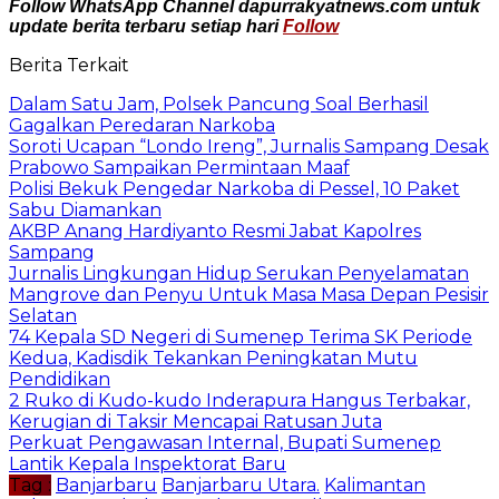
Follow WhatsApp Channel dapurrakyatnews.com untuk
update berita terbaru setiap hari
Follow
Berita Terkait
Dalam Satu Jam, Polsek Pancung Soal Berhasil
Gagalkan Peredaran Narkoba
Soroti Ucapan “Londo Ireng”, Jurnalis Sampang Desak
Prabowo Sampaikan Permintaan Maaf
Polisi Bekuk Pengedar Narkoba di Pessel, 10 Paket
Sabu Diamankan
AKBP Anang Hardiyanto Resmi Jabat Kapolres
Sampang
Jurnalis Lingkungan Hidup Serukan Penyelamatan
Mangrove dan Penyu Untuk Masa Masa Depan Pesisir
Selatan
74 Kepala SD Negeri di Sumenep Terima SK Periode
Kedua, Kadisdik Tekankan Peningkatan Mutu
Pendidikan
2 Ruko di Kudo-kudo Inderapura Hangus Terbakar,
Kerugian di Taksir Mencapai Ratusan Juta
Perkuat Pengawasan Internal, Bupati Sumenep
Lantik Kepala Inspektorat Baru
Tag :
Banjarbaru
Banjarbaru Utara.
Kalimantan