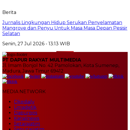
Berita
Jurnalis Lingkungan Hidup Serukan Penyelamatan
Mangrove dan Penyu Untuk Masa Masa Depan Pesisir
Selatan
Senin, 27 Jul 2026 - 13:13 WIB
PT DAPUR RAKYAT MULTIMEDIA
Jl. Imam Bonjol No. 42 Pamolokan, Kota Sumenep,
Madura, Jawa Timur 69412
MEDIA NETWORK
Okedaily
Limadetik
Dapurpos
Kanalnews
Setarajatim
Seputarjatim