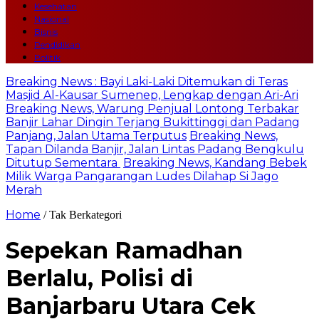
Kesehatan
Nasional
Bisnis
Pendidikan
Politik
Breaking News : Bayi Laki-Laki Ditemukan di Teras
Masjid Al-Kausar Sumenep, Lengkap dengan Ari-Ari
Breaking News, Warung Penjual Lontong Terbakar
Banjir Lahar Dingin Terjang Bukittinggi dan Padang
Panjang, Jalan Utama Terputus
Breaking News,
Tapan Dilanda Banjir, Jalan Lintas Padang Bengkulu
Ditutup Sementara
Breaking News, Kandang Bebek
Milik Warga Pangarangan Ludes Dilahap Si Jago
Merah
Home
/ Tak Berkategori
Sepekan Ramadhan
Berlalu, Polisi di
Banjarbaru Utara Cek