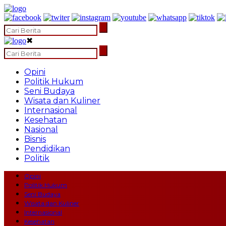
✖
Opini
Politik Hukum
Seni Budaya
Wisata dan Kuliner
Internasional
Kesehatan
Nasional
Bisnis
Pendidikan
Politik
Opini
Politik Hukum
Seni Budaya
Wisata dan Kuliner
Internasional
Kesehatan