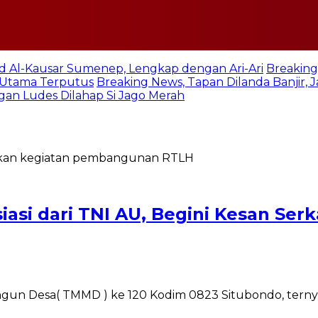
jid Al-Kausar Sumenep, Lengkap dengan Ari-Ari
Breaking
n Utama Terputus
Breaking News, Tapan Dilanda Banjir,
an Ludes Dilahap Si Jago Merah
asi dari TNI AU, Begini Kesan Se
un Desa( TMMD ) ke 120 Kodim 0823 Situbondo, ter