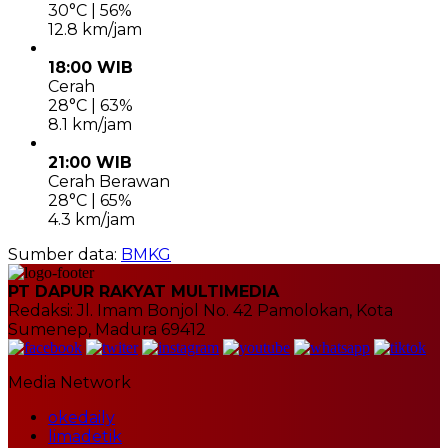
30°C | 56%
12.8 km/jam
18:00 WIB
Cerah
28°C | 63%
8.1 km/jam
21:00 WIB
Cerah Berawan
28°C | 65%
4.3 km/jam
Sumber data:
BMKG
PT DAPUR RAKYAT MULTIMEDIA
Redaksi: Jl. Imam Bonjol No. 42 Pamolokan, Kota
Sumenep, Madura 69412
Media Network
okedaily
limadetik