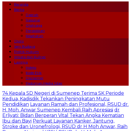
Beranda
Berita
Daerah
Nasional
Olahraga
Pendidikan
Kesehatan
Opini
Seni Budaya
Politik Hukum
Wisata dan Kuliner
Lainnya
Indeks
Kode Etik
Disclaimer
Pedoman Media Siber
74 Kepala SD Negeri di Sumenep Terima SK Periode
Kedua, Kadisdik Tekankan Peningkatan Mutu
Pendidikan
Layanan Ramah dan Profesional, RSUD dr.
H. Moh. Anwar Sumenep Kembali Raih Apresiasi
dr
Erliyati: Bidan Berperan Vital Tekan Angka Kematian
Ibu dan Bayi
Perkuat Layanan Kanker, Jantung,
Stroke dan Uronefrologi, RSUD dr H Moh Anwar, Raih