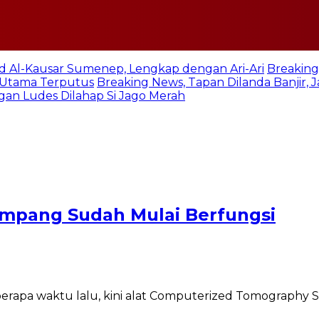
jid Al-Kausar Sumenep, Lengkap dengan Ari-Ari
Breaking
n Utama Terputus
Breaking News, Tapan Dilanda Banjir,
an Ludes Dilahap Si Jago Merah
ampang Sudah Mulai Berfungsi
apa waktu lalu, kini alat Computerized Tomography S