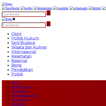
✖
Opini
Politik Hukum
Seni Budaya
Wisata dan Kuliner
Internasional
Kesehatan
Nasional
Bisnis
Pendidikan
Politik
Opini
Politik Hukum
Seni Budaya
Wisata dan Kuliner
Internasional
Kesehatan