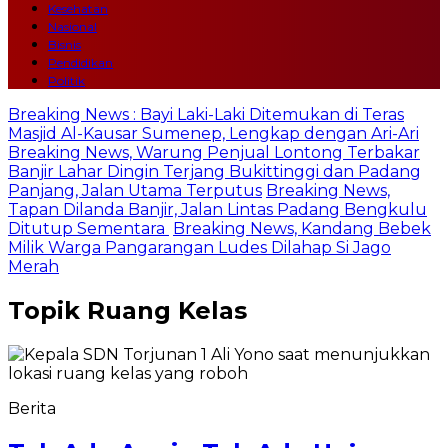
Kesehatan
Nasional
Bisnis
Pendidikan
Politik
Breaking News : Bayi Laki-Laki Ditemukan di Teras
Masjid Al-Kausar Sumenep, Lengkap dengan Ari-Ari
Breaking News, Warung Penjual Lontong Terbakar
Banjir Lahar Dingin Terjang Bukittinggi dan Padang
Panjang, Jalan Utama Terputus
Breaking News,
Tapan Dilanda Banjir, Jalan Lintas Padang Bengkulu
Ditutup Sementara
Breaking News, Kandang Bebek
Milik Warga Pangarangan Ludes Dilahap Si Jago
Merah
Topik
Ruang Kelas
Berita