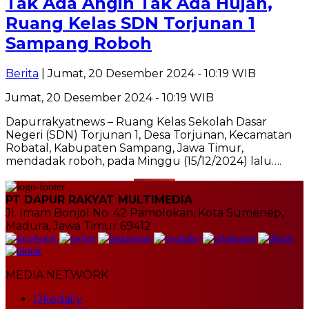
Tak Ada Angin Tak Ada Hujan,
Ruang Kelas SDN Torjunan 1
Sampang Roboh
Berita
| Jumat, 20 Desember 2024 - 10:19 WIB
Jumat, 20 Desember 2024 - 10:19 WIB
Dapurrakyatnews – Ruang Kelas Sekolah Dasar
Negeri (SDN) Torjunan 1, Desa Torjunan, Kecamatan
Robatal, Kabupaten Sampang, Jawa Timur,
mendadak roboh, pada Minggu (15/12/2024) lalu….
PT DAPUR RAKYAT MULTIMEDIA
Jl. Imam Bonjol No. 42 Pamolokan, Kota Sumenep,
Madura, Jawa Timur 69412
MEDIA NETWORK
Okedaily