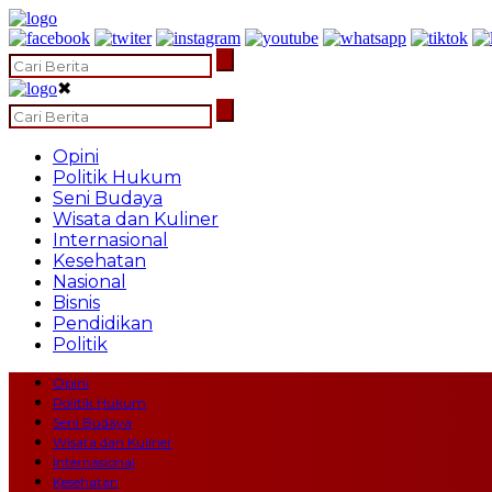
✖
Opini
Politik Hukum
Seni Budaya
Wisata dan Kuliner
Internasional
Kesehatan
Nasional
Bisnis
Pendidikan
Politik
Opini
Politik Hukum
Seni Budaya
Wisata dan Kuliner
Internasional
Kesehatan