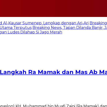
jid Al-Kausar Sumenep, Lengkap dengan Ari-Ari
Breaking
n Utama Terputus
Breaking News, Tapan Dilanda Banjir,
an Ludes Dilahap Si Jago Merah
 Langkah Ra Mamak dan Mas Ab Ma
paslon) KH. Muhammad bin Muafi Zaini (Ra Mamak) dan 