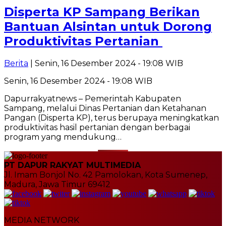
Disperta KP Sampang Berikan
Bantuan Alsintan untuk Dorong
Produktivitas Pertanian
Berita
| Senin, 16 Desember 2024 - 19:08 WIB
Senin, 16 Desember 2024 - 19:08 WIB
Dapurrakyatnews – Pemerintah Kabupaten
Sampang, melalui Dinas Pertanian dan Ketahanan
Pangan (Disperta KP), terus berupaya meningkatkan
produktivitas hasil pertanian dengan berbagai
program yang mendukung…
PT DAPUR RAKYAT MULTIMEDIA
Jl. Imam Bonjol No. 42 Pamolokan, Kota Sumenep,
Madura, Jawa Timur 69412
MEDIA NETWORK