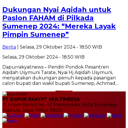
Dukungan Nyai Aqidah untuk
Paslon FAHAM di Pilkada
Sumenep 2024: “Mereka Layak
Pimpin Sumenep”
Berita
| Selasa, 29 Oktober 2024 - 18:50 WIB
Selasa, 29 Oktober 2024 - 18:50 WIB
Dapurrakyatnews – Pendiri Pondok Pesantren
Aqidah Usymuni Tarate, Nyai Hj Aqidah Usymuni,
menyatakan dukungan penuh kepada pasangan
calon bupati dan wakil bupati Sumenep, Achmad…
PT DAPUR RAKYAT MULTIMEDIA
Jl. Imam Bonjol No. 42 Pamolokan, Kota Sumenep,
Madura, Jawa Timur 69412