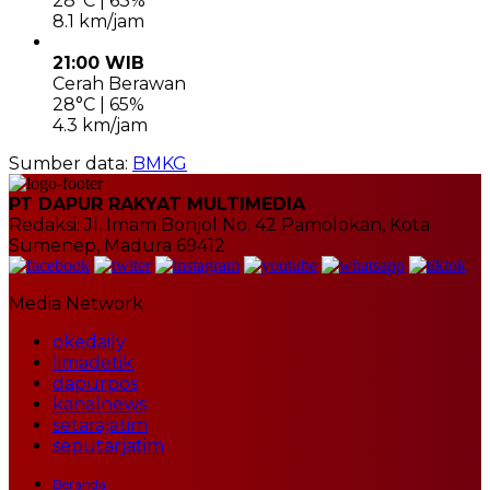
28°C | 63%
8.1 km/jam
21:00 WIB
Cerah Berawan
28°C | 65%
4.3 km/jam
Sumber data:
BMKG
PT DAPUR RAKYAT MULTIMEDIA
Redaksi: Jl. Imam Bonjol No. 42 Pamolokan, Kota
Sumenep, Madura 69412
Media Network
okedaily
limadetik
dapurpos
kanalnews
setarajatim
seputarjatim
Beranda