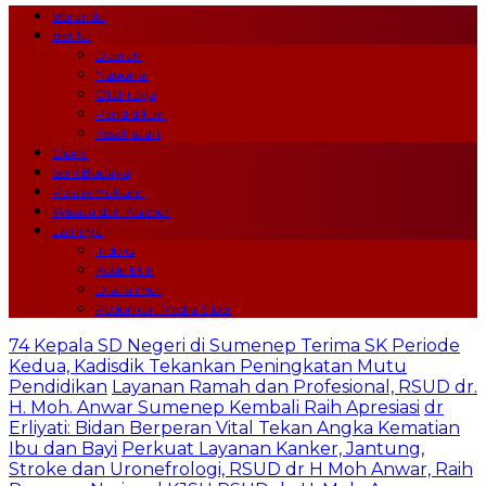
Beranda
Berita
Daerah
Nasional
Olahraga
Pendidikan
Kesehatan
Opini
Seni Budaya
Politik Hukum
Wisata dan Kuliner
Lainnya
Indeks
Kode Etik
Disclaimer
Pedoman Media Siber
74 Kepala SD Negeri di Sumenep Terima SK Periode
Kedua, Kadisdik Tekankan Peningkatan Mutu
Pendidikan
Layanan Ramah dan Profesional, RSUD dr.
H. Moh. Anwar Sumenep Kembali Raih Apresiasi
dr
Erliyati: Bidan Berperan Vital Tekan Angka Kematian
Ibu dan Bayi
Perkuat Layanan Kanker, Jantung,
Stroke dan Uronefrologi, RSUD dr H Moh Anwar, Raih