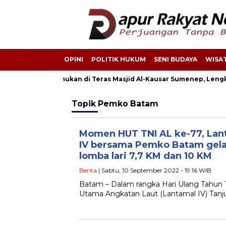
OPINI
POLITIK HUKUM
SENI BUDAYA
WISAT
yi Laki-Laki Ditemukan di Teras Masjid Al-Kausar Sumenep, Lengka
Topik
Pemko Batam
Momen HUT TNI AL ke-77, Lan
IV bersama Pemko Batam gela
lomba lari 7,7 KM dan 10 KM
Berita
| Sabtu, 10 September 2022 - 19:16 WIB
Batam – Dalam rangka Hari Ulang Tahun 
Utama Angkatan Laut (Lantamal IV) Tan