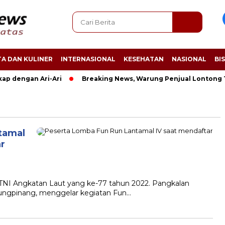
A DAN KULINER
INTERNASIONAL
KESEHATAN
NASIONAL
BI
p dengan Ari-Ari
Breaking News, Warung Penjual Lontong T
tamal
r
TNI Angkatan Laut yang ke-77 tahun 2022. Pangkalan
jungpinang, menggelar kegiatan Fun…