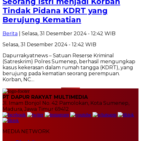
Seorang Istri menjadi Korban
Tindak Pidana KDRT yang
Berujung Kematian
Berita
| Selasa, 31 Desember 2024 - 12:42 WIB
Selasa, 31 Desember 2024 - 12:42 WIB
Dapurrakyatnews – Satuan Reserse Kriminal
(Satreskrim) Polres Sumenep, berhasil mengungkap
kasus kekerasan dalam rumah tangga (KDRT), yang
berujung pada kematian seorang perempuan.
Korban, NC…
PT DAPUR RAKYAT MULTIMEDIA
Jl. Imam Bonjol No. 42 Pamolokan, Kota Sumenep,
Madura, Jawa Timur 69412
MEDIA NETWORK