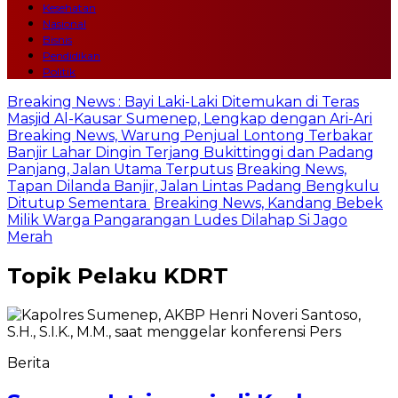
Kesehatan
Nasional
Bisnis
Pendidikan
Politik
Breaking News : Bayi Laki-Laki Ditemukan di Teras
Masjid Al-Kausar Sumenep, Lengkap dengan Ari-Ari
Breaking News, Warung Penjual Lontong Terbakar
Banjir Lahar Dingin Terjang Bukittinggi dan Padang
Panjang, Jalan Utama Terputus
Breaking News,
Tapan Dilanda Banjir, Jalan Lintas Padang Bengkulu
Ditutup Sementara
Breaking News, Kandang Bebek
Milik Warga Pangarangan Ludes Dilahap Si Jago
Merah
Topik
Pelaku KDRT
Berita