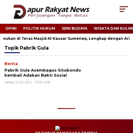
OPINI
POLITIK HUKUM
SENI BUDAYA
WISATA DAN KULIN
itemukan di Teras Masjid Al-Kausar Sumenep, Lengkap dengan Ari-A
Topik
Pabrik Gula
Berita
Pabrik Gula Asembagus Situbondo
kembali Adakan Bakti Sosial
Selasa, 9 Juli 2024 - 17:00 WIB