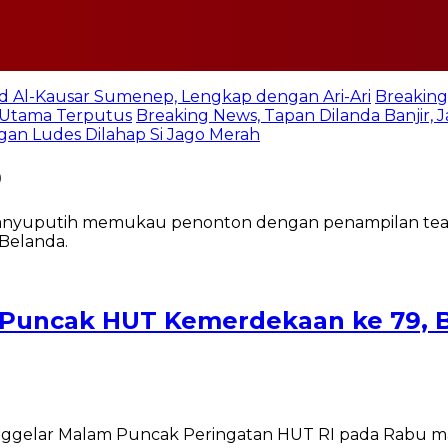
jid Al-Kausar Sumenep, Lengkap dengan Ari-Ari
Breaking
n Utama Terputus
Breaking News, Tapan Dilanda Banjir,
an Ludes Dilahap Si Jago Merah
9
Puncak HUT Kemerdekaan ke 79, B
ggelar Malam Puncak Peringatan HUT RI pada Rabu ma