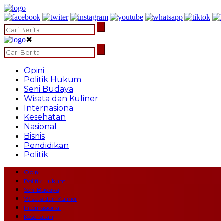
✖
Opini
Politik Hukum
Seni Budaya
Wisata dan Kuliner
Internasional
Kesehatan
Nasional
Bisnis
Pendidikan
Politik
Opini
Politik Hukum
Seni Budaya
Wisata dan Kuliner
Internasional
Kesehatan