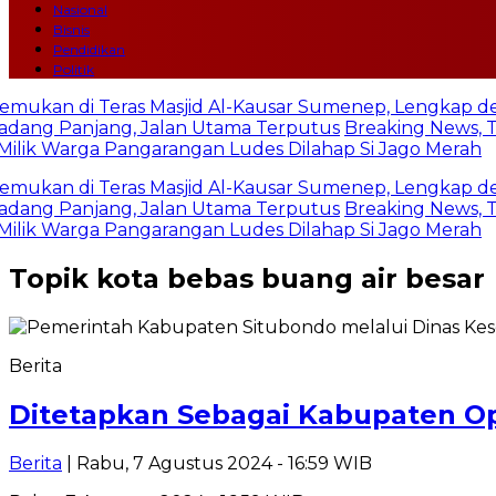
Nasional
Bisnis
Pendidikan
Politik
temukan di Teras Masjid Al-Kausar Sumenep, Lengkap den
adang Panjang, Jalan Utama Terputus
Breaking News, Ta
ik Warga Pangarangan Ludes Dilahap Si Jago Merah
temukan di Teras Masjid Al-Kausar Sumenep, Lengkap den
adang Panjang, Jalan Utama Terputus
Breaking News, Ta
ik Warga Pangarangan Ludes Dilahap Si Jago Merah
Topik
kota bebas buang air besar
Berita
Ditetapkan Sebagai Kabupaten Op
Berita
| Rabu, 7 Agustus 2024 - 16:59 WIB