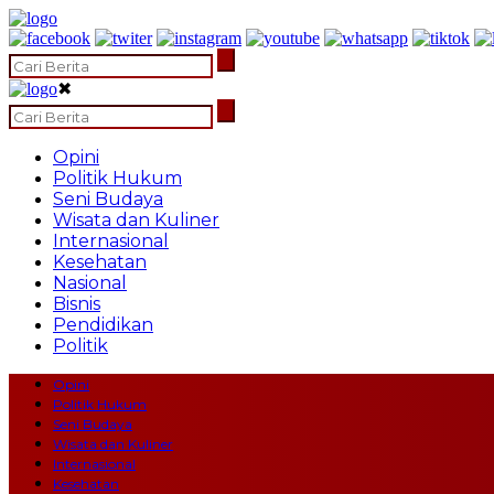
✖
Opini
Politik Hukum
Seni Budaya
Wisata dan Kuliner
Internasional
Kesehatan
Nasional
Bisnis
Pendidikan
Politik
Opini
Politik Hukum
Seni Budaya
Wisata dan Kuliner
Internasional
Kesehatan