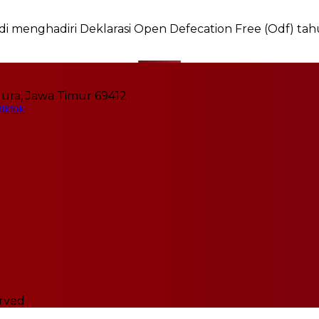
 menghadiri Deklarasi Open Defecation Free (Odf) tahu
ura, Jawa Timur 69412
erved