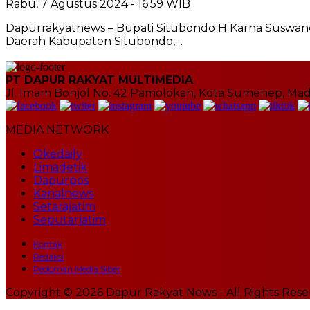
Rabu, 7 Agustus 2024 - 16:59 WIB
Dapurrakyatnews – Bupati Situbondo H Karna Suswandi
Daerah Kabupaten Situbondo,…
PT DAPUR RAKYAT MULTIMEDIA
Jl. Imam Bonjol No. 42 Pamolokan, Kota Sumenep, Mad
MEDIA NETWORK
Okedaily
Limadetik
Dapurpos
Kanalnews
Setarajatim
Seputarjatim
Kontak
Redaksi
Pedoman Media Siber
Copyright © 2026 Dapur Rakyat News - All Rights Res