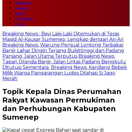
Kesehatan
Nasional
Bisnis
Pendidikan
Politik
Breaking News : Bayi Laki-Laki Ditemukan di Teras
Masjid Al-Kausar Sumenep, Lengkap dengan Ari-Ari
Breaking News, Warung Penjual Lontong Terbakar
Banjir Lahar Dingin Terjang Bukittinggi dan Padang
Panjang, Jalan Utama Terputus
Breaking News,
Tapan Dilanda Banjir, Jalan Lintas Padang Bengkulu
Ditutup Sementara
Breaking News, Kandang Bebek
Milik Warga Pangarangan Ludes Dilahap Si Jago
Merah
Topik
Kepala Dinas Perumahan
Rakyat Kawasan Permukiman
dan Perhubungan Kabupaten
Sumenep