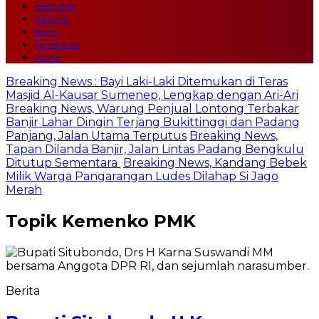
Kesehatan
Nasional
Bisnis
Pendidikan
Politik
Breaking News : Bayi Laki-Laki Ditemukan di Teras
Masjid Al-Kausar Sumenep, Lengkap dengan Ari-Ari
Breaking News, Warung Penjual Lontong Terbakar
Banjir Lahar Dingin Terjang Bukittinggi dan Padang
Panjang, Jalan Utama Terputus
Breaking News,
Tapan Dilanda Banjir, Jalan Lintas Padang Bengkulu
Ditutup Sementara
Breaking News, Kandang Bebek
Milik Warga Pangarangan Ludes Dilahap Si Jago
Merah
Topik
Kemenko PMK
Berita