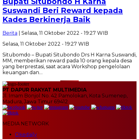
Bupati Situbondo H Karna
Suswandi Beri Reward kepada
Kades Berkinerja Baik
Berita
| Selasa, 11 Oktober 2022 - 19:27 WIB
Selasa, 11 Oktober 2022 - 19:27 WIB
Situbomdo – Bupati Situbondo Drs H Karna Suswandi,
MM, memberikan reward pada 10 orang kepala desa
yang berprestasi, saat acara Workshop pengelolaan
keuangan dan…
PT DAPUR RAKYAT MULTIMEDIA
Jl. Imam Bonjol No. 42 Pamolokan, Kota Sumenep,
Madura, Jawa Timur 69412
MEDIA NETWORK
Okedaily