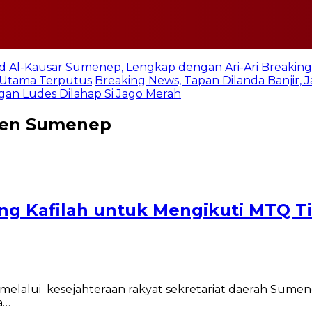
jid Al-Kausar Sumenep, Lengkap dengan Ari-Ari
Breaking
n Utama Terputus
Breaking News, Tapan Dilanda Banjir,
an Ludes Dilahap Si Jago Merah
ten Sumenep
g Kafilah untuk Mengikuti MTQ T
alui kesejahteraan rakyat sekretariat daerah Sumene
a…