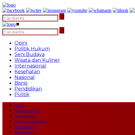
✖
Opini
Politik Hukum
Seni Budaya
Wisata dan Kuliner
Internasional
Kesehatan
Nasional
Bisnis
Pendidikan
Politik
Opini
Politik Hukum
Seni Budaya
Wisata dan Kuliner
Internasional
Kesehatan