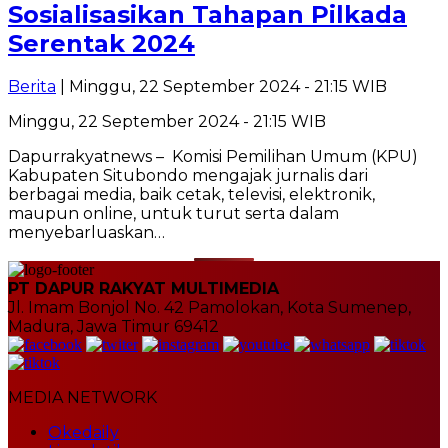
Sosialisasikan Tahapan Pilkada
Serentak 2024
Berita
| Minggu, 22 September 2024 - 21:15 WIB
Minggu, 22 September 2024 - 21:15 WIB
Dapurrakyatnews – Komisi Pemilihan Umum (KPU)
Kabupaten Situbondo mengajak jurnalis dari
berbagai media, baik cetak, televisi, elektronik,
maupun online, untuk turut serta dalam
menyebarluaskan…
PT DAPUR RAKYAT MULTIMEDIA
Jl. Imam Bonjol No. 42 Pamolokan, Kota Sumenep,
Madura, Jawa Timur 69412
MEDIA NETWORK
Okedaily