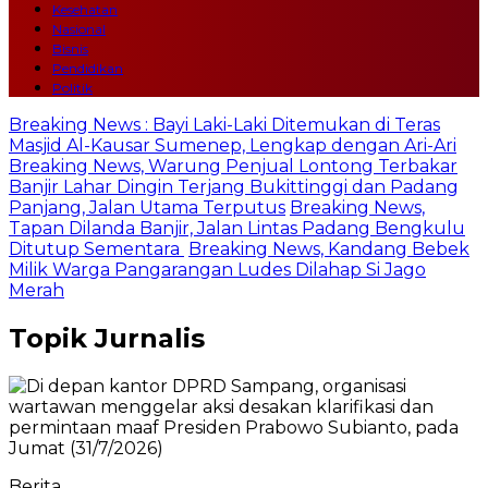
Kesehatan
Nasional
Bisnis
Pendidikan
Politik
Breaking News : Bayi Laki-Laki Ditemukan di Teras
Masjid Al-Kausar Sumenep, Lengkap dengan Ari-Ari
Breaking News, Warung Penjual Lontong Terbakar
Banjir Lahar Dingin Terjang Bukittinggi dan Padang
Panjang, Jalan Utama Terputus
Breaking News,
Tapan Dilanda Banjir, Jalan Lintas Padang Bengkulu
Ditutup Sementara
Breaking News, Kandang Bebek
Milik Warga Pangarangan Ludes Dilahap Si Jago
Merah
Topik
Jurnalis
Berita