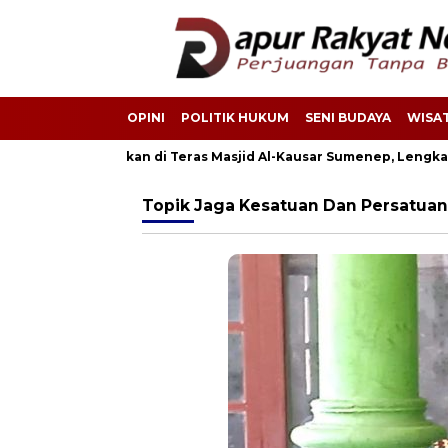
OPINI
POLITIK HUKUM
SENI BUDAYA
WISAT
Laki-Laki Ditemukan di Teras Masjid Al-Kausar Sumenep, Lengkap d
Topik
Jaga Kesatuan Dan Persatuan