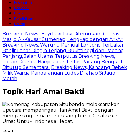
Kesehatan
Nasional
Bisnis
Pendidikan
Politik
Breaking News : Bayi Laki-Laki Ditemukan di Teras
Masjid Al-Kausar Sumenep, Lengkap dengan Ari-Ari
Breaking News, Warung Penjual Lontong Terbakar
Banjir Lahar Dingin Terjang Bukittinggi dan Padang
Panjang, Jalan Utama Terputus
Breaking News,
Tapan Dilanda Banjir, Jalan Lintas Padang Bengkulu
Ditutup Sementara
Breaking News, Kandang Bebek
Milik Warga Pangarangan Ludes Dilahap Si Jago
Merah
Topik
Hari Amal Bakti
Berita