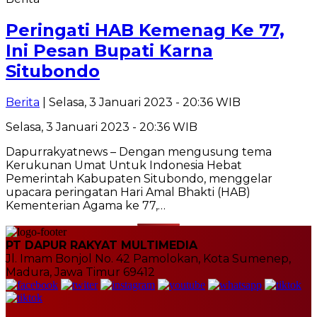
Peringati HAB Kemenag Ke 77,
Ini Pesan Bupati Karna
Situbondo
Berita
| Selasa, 3 Januari 2023 - 20:36 WIB
Selasa, 3 Januari 2023 - 20:36 WIB
Dapurrakyatnews – Dengan mengusung tema
Kerukunan Umat Untuk Indonesia Hebat
Pemerintah Kabupaten Situbondo, menggelar
upacara peringatan Hari Amal Bhakti (HAB)
Kementerian Agama ke 77,…
PT DAPUR RAKYAT MULTIMEDIA
Jl. Imam Bonjol No. 42 Pamolokan, Kota Sumenep,
Madura, Jawa Timur 69412