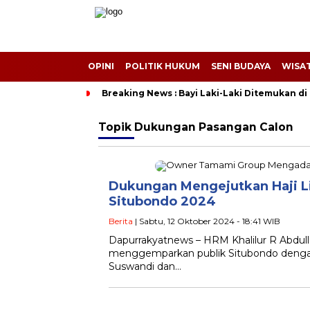
OPINI
POLITIK HUKUM
SENI BUDAYA
WISAT
Breaking News : Bayi Laki-Laki Ditemukan d
Topik
Dukungan Pasangan Calon
Dukungan Mengejutkan Haji Li
Situbondo 2024
Berita
| Sabtu, 12 Oktober 2024 - 18:41 WIB
Dapurrakyatnews – HRM Khalilur R Abdullah 
menggemparkan publik Situbondo dengan
Suswandi dan…