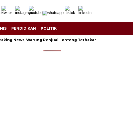
SNIS
PENDIDIKAN
POLITIK
eaking News, Warung Penjual Lontong Terbakar
Banjir Laha