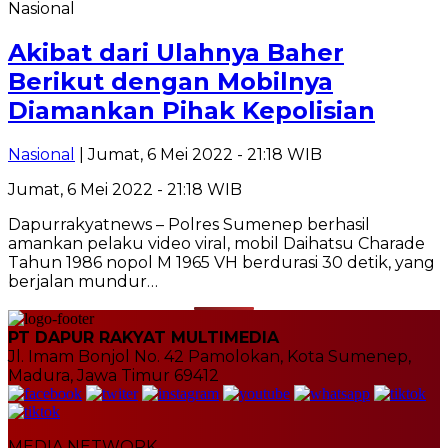
Nasional
Akibat dari Ulahnya Baher
Berikut dengan Mobilnya
Diamankan Pihak Kepolisian
Nasional
| Jumat, 6 Mei 2022 - 21:18 WIB
Jumat, 6 Mei 2022 - 21:18 WIB
Dapurrakyatnews – Polres Sumenep berhasil
amankan pelaku video viral, mobil Daihatsu Charade
Tahun 1986 nopol M 1965 VH berdurasi 30 detik, yang
berjalan mundur…
PT DAPUR RAKYAT MULTIMEDIA
Jl. Imam Bonjol No. 42 Pamolokan, Kota Sumenep,
Madura, Jawa Timur 69412
MEDIA NETWORK