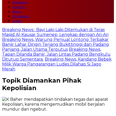
Kesehatan
Nasional
Bisnis
Pendidikan
Politik
Breaking News : Bayi Laki-Laki Ditemukan di Teras
Masjid Al-Kausar Sumenep, Lengkap dengan Ari-Ari
Breaking News, Warung Penjual Lontong Terbakar
Banjir Lahar Dingin Terjang Bukittinggi dan Padang
Panjang, Jalan Utama Terputus
Breaking News,
Tapan Dilanda Banjir, Jalan Lintas Padang Bengkulu
Ditutup Sementara
Breaking News, Kandang Bebek
Milik Warga Pangarangan Ludes Dilahap Si Jago
Merah
Topik
Diamankan Pihak
Kepolisian