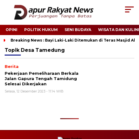
OPINI
POLITIK HUKUM
SENI BUDAYA
WISATA DAN KULIN
Breaking News : Bayi Laki-Laki Ditemukan di Teras Masjid A
Topik
Desa Tamedung
Berita
Pekerjaan Pemeliharaan Berkala
Jalan Gapura Tengah Tamidung
Selesai Dikerjakan
Selasa, 12 Desember 2023 - 11:14 WIB