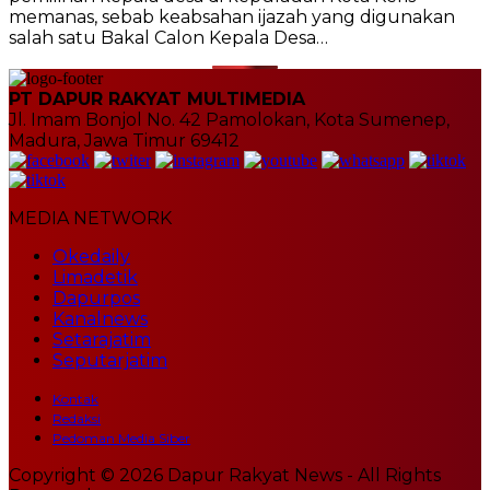
memanas, sebab keabsahan ijazah yang digunakan
salah satu Bakal Calon Kepala Desa…
PT DAPUR RAKYAT MULTIMEDIA
Jl. Imam Bonjol No. 42 Pamolokan, Kota Sumenep,
Madura, Jawa Timur 69412
MEDIA NETWORK
Okedaily
Limadetik
Dapurpos
Kanalnews
Setarajatim
Seputarjatim
Kontak
Redaksi
Pedoman Media Siber
Copyright © 2026 Dapur Rakyat News - All Rights