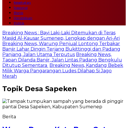
Kesehatan
Nasional
Bisnis
Pendidikan
Politik
Breaking News : Bayi Laki-Laki Ditemukan di Teras
Masjid Al-Kausar Sumenep, Lengkap dengan Ari-Ari
Breaking News, Warung Penjual Lontong Terbakar
Banjir Lahar Dingin Terjang Bukittinggi dan Padang
Panjang, Jalan Utama Terputus
Breaking News,
Tapan Dilanda Banjir, Jalan Lintas Padang Bengkulu
Ditutup Sementara
Breaking News, Kandang Bebek
Milik Warga Pangarangan Ludes Dilahap Si Jago
Merah
Topik
Desa Sapeken
Berita