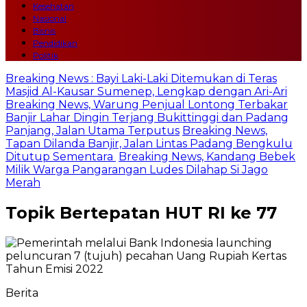
Kesehatan
Nasional
Bisnis
Pendidikan
Politik
Breaking News : Bayi Laki-Laki Ditemukan di Teras
Masjid Al-Kausar Sumenep, Lengkap dengan Ari-Ari
Breaking News, Warung Penjual Lontong Terbakar
Banjir Lahar Dingin Terjang Bukittinggi dan Padang
Panjang, Jalan Utama Terputus
Breaking News,
Tapan Dilanda Banjir, Jalan Lintas Padang Bengkulu
Ditutup Sementara
Breaking News, Kandang Bebek
Milik Warga Pangarangan Ludes Dilahap Si Jago
Merah
Topik
Bertepatan HUT RI ke 77
Berita