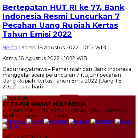
Bertepatan HUT RI ke 77, Bank
Indonesia Resmi Luncurkan 7
Pecahan Uang Rupiah Kertas
Tahun Emisi 2022
Berita
| Kamis, 18 Agustus 2022 - 10:12 WIB
Kamis, 18 Agustus 2022 - 10:12 WIB
Dapurrakyatnews – Pemerintah dan Bank Indonesia
menggelar acara peluncuran 7 (tujuh) pecahan
Uang Rupiah Kertas Tahun Emisi 2022 (Uang TE
2022) pada hari ini…
PT DAPUR RAKYAT MULTIMEDIA
Jl. Imam Bonjol No. 42 Pamolokan, Kota Sumenep,
Madura, Jawa Timur 69412
MEDIA NETWORK