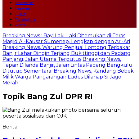
Kesehatan
Nasional
Bisnis
Pendidikan
Politik
Breaking News : Bayi Laki-Laki Ditemukan di Teras
Masjid Al-Kausar Sumenep, Lengkap dengan Ari-Ari
Breaking News, Warung Penjual Lontong Terbakar
Banjir Lahar Dingin Terjang Bukittinggi dan Padang
Panjang, Jalan Utama Terputus
Breaking News,
Tapan Dilanda Banjir, Jalan Lintas Padang Bengkulu
Ditutup Sementara
Breaking News, Kandang Bebek
Milik Warga Pangarangan Ludes Dilahap Si Jago
Merah
Topik
Bang Zul DPR RI
Berita