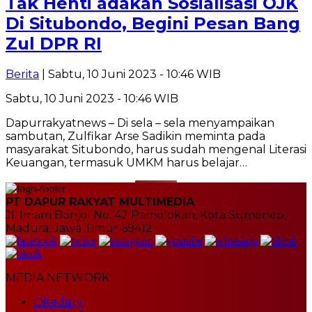
Tak Henti adakan Sosialisasi OJK
Di Situbondo, Begini Pesan Bang
Zul DPR RI
Berita
| Sabtu, 10 Juni 2023 - 10:46 WIB
Sabtu, 10 Juni 2023 - 10:46 WIB
Dapurrakyatnews – Di sela – sela menyampaikan
sambutan, Zulfikar Arse Sadikin meminta pada
masyarakat Situbondo, harus sudah mengenal Literasi
Keuangan, termasuk UMKM harus belajar…
PT DAPUR RAKYAT MULTIMEDIA
Jl. Imam Bonjol No. 42 Pamolokan, Kota Sumenep,
Madura, Jawa Timur 69412
MEDIA NETWORK
Okedaily