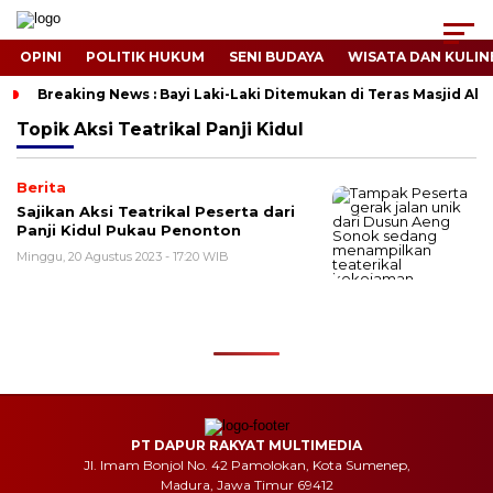
OPINI
POLITIK HUKUM
SENI BUDAYA
WISATA DAN KULIN
Breaking News : Bayi Laki-Laki Ditemukan di Teras Masjid A
Topik
Aksi Teatrikal Panji Kidul
Berita
Sajikan Aksi Teatrikal Peserta dari
Panji Kidul Pukau Penonton
Minggu, 20 Agustus 2023 - 17:20 WIB
PT DAPUR RAKYAT MULTIMEDIA
Jl. Imam Bonjol No. 42 Pamolokan, Kota Sumenep,
Madura, Jawa Timur 69412