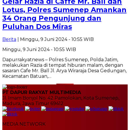
Gelar Razia di Caffe Mr. Ball dan
Lotus, Polres Sumenep Amankan
34 Orang Pengunjung dan
Puluhan Dos Miras
Berita
| Minggu, 9 Juni 2024 - 10:55 WIB
Minggu, 9 Juni 2024 - 10:55 WIB
Dapurrakyatnews – Polres Sumenep, Polda Jatim,
melakukan Razia di tempat hiburan malam, dengan
sasaran Cafe Mr. Ball Jl. Arya Wiraraja Desa Gedungan,
Kecamatan Batuan,…
PT DAPUR RAKYAT MULTIMEDIA
Jl. Imam Bonjol No. 42 Pamolokan, Kota Sumenep,
Madura, Jawa Timur 69412
MEDIA NETWORK