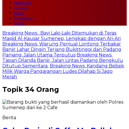
Kesehatan
Nasional
Bisnis
Pendidikan
Politik
Breaking News : Bayi Laki-Laki Ditemukan di Teras
Masjid Al-Kausar Sumenep, Lengkap dengan Ari-Ari
Breaking News, Warung Penjual Lontong Terbakar
Banjir Lahar Dingin Terjang Bukittinggi dan Padang
Panjang, Jalan Utama Terputus
Breaking News,
Tapan Dilanda Banjir, Jalan Lintas Padang Bengkulu
Ditutup Sementara
Breaking News, Kandang Bebek
Milik Warga Pangarangan Ludes Dilahap Si Jago
Merah
Topik
34 Orang
Berita